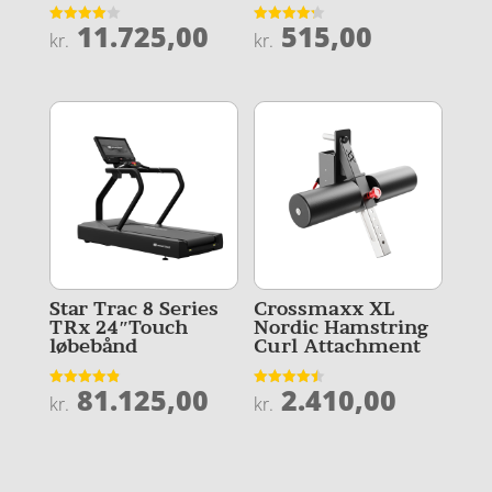
11.725,00
515,00
Vurderet
Vurderet
kr.
kr.
4
4.2
ud af 5
ud af 5
Star Trac 8 Series
Crossmaxx XL
TRx 24″Touch
Nordic Hamstring
løbebånd
Curl Attachment
81.125,00
2.410,00
Vurderet
Vurderet
kr.
kr.
4.9
4.5
ud af 5
ud af 5