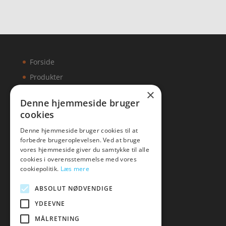
Forside
Produkter
×
Kontakt
Denne hjemmeside bruger
cookies
Artikler
Denne hjemmeside bruger cookies til at
forbedre brugeroplevelsen. Ved at bruge
vores hjemmeside giver du samtykke til alle
cookies i overensstemmelse med vores
Malawigruppen
cookiepolitik.
Læs mere
Tlf: 7876 8672
ABSOLUT NØDVENDIGE
Mail:
hej@malawigruppen.dk
YDEEVNE
MÅLRETNING