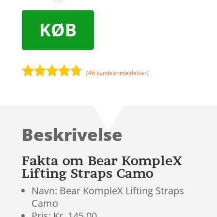
KØB
(
46
kundeanmeldelser)
Bedømt
som
4.6
ud af 5
baseret
Beskrivelse
på
kundebedø
mmelser
Fakta om Bear KompleX
Lifting Straps Camo
Navn: Bear KompleX Lifting Straps
Camo
Pris: Kr. 145.00