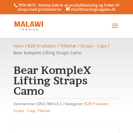
7876 8672 - Denne side er et produktkatalog og linker til
shops med produkterne
mail@malwigruppen.dk
Hjem
/
B2B Produkter
/
Tilbehør
/
Straps - Copy
/
Bear KompleX Lifting Straps Camo
Bear KompleX
Lifting Straps
Camo
Varenummer (SKU):
BKX-LS-C
Kategorier:
B2B Produkter
,
Straps - Copy
,
Tilbehør