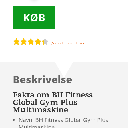
KØB
(
5
kundeanmeldelser)
Bedømt
som
4.2
ud af 5
baseret
Beskrivelse
på
kundebedø
mmelser
Fakta om BH Fitness
Global Gym Plus
Multimaskine
Navn: BH Fitness Global Gym Plus
Multimaskine