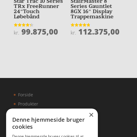
Star Trac 10 Series
StairMaster 8
TRx FreeRunner
Series Gauntlet
24″Touch
8GX 16″ Display
Løbebånd
Trappemaskine
99.875,00
112.375,00
Vurderet
Vurderet
kr.
kr.
4.3
4.8
ud af 5
ud af 5
Forside
Produkter
×
Kontakt
Denne hjemmeside bruger
cookies
Artikler
Denne hjemmeside bruger cookies til at