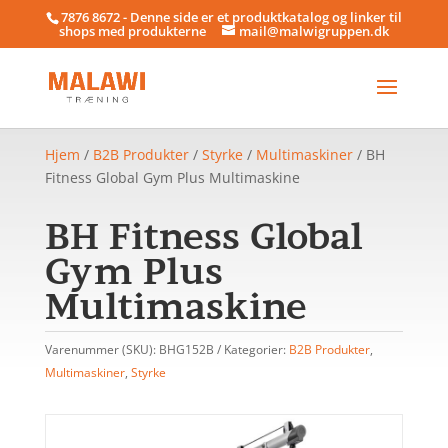
7876 8672 - Denne side er et produktkatalog og linker til
shops med produkterne
mail@malwigruppen.dk
Hjem
/
B2B Produkter
/
Styrke
/
Multimaskiner
/ BH
Fitness Global Gym Plus Multimaskine
BH Fitness Global
Gym Plus
Multimaskine
Varenummer (SKU):
BHG152B
Kategorier:
B2B Produkter
,
Multimaskiner
,
Styrke