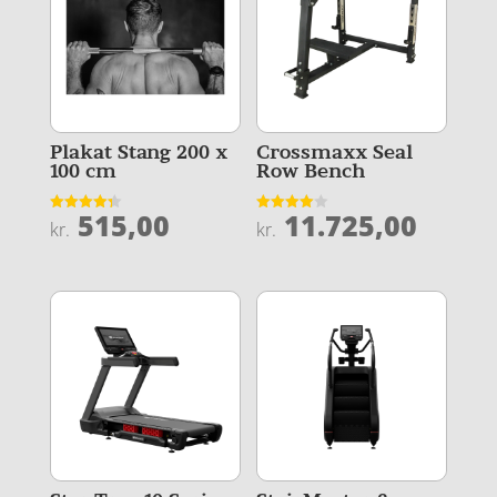
Plakat Stang 200 x
Crossmaxx Seal
100 cm
Row Bench
515,00
11.725,00
Vurderet
Vurderet
kr.
kr.
4.3
4
ud af 5
ud af 5