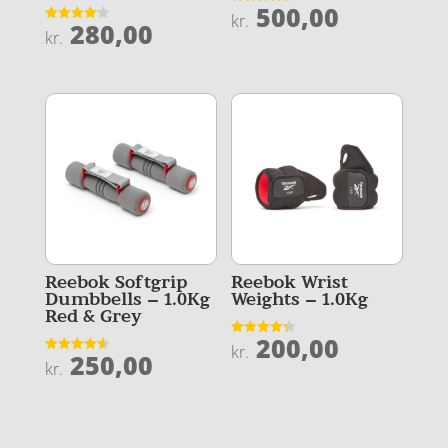
500,00
Vurderet
kr.
280,00
4.3
Vurderet
kr.
ud af 5
4.2
ud af 5
Reebok Softgrip
Reebok Wrist
Dumbbells – 1.0Kg
Weights – 1.0Kg
Red & Grey
200,00
Vurderet
kr.
250,00
4.3
Vurderet
kr.
ud af 5
4.6
ud af 5