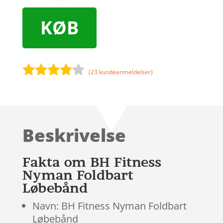
KØB
(
23
kundeanmeldelser)
Bedømt
som
4
ud af 5
baseret
Beskrivelse
på
kundebed
ømmels
Fakta om BH Fitness
er
Nyman Foldbart
Løbebånd
Navn: BH Fitness Nyman Foldbart
Løbebånd