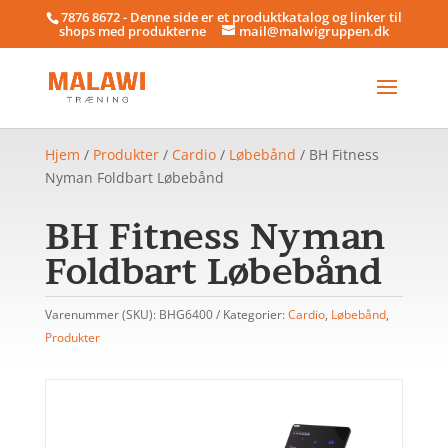
7876 8672 - Denne side er et produktkatalog og linker til
shops med produkterne
mail@malwigruppen.dk
Hjem
/
Produkter
/
Cardio
/
Løbebånd
/ BH Fitness
Nyman Foldbart Løbebånd
BH Fitness Nyman
Foldbart Løbebånd
Varenummer (SKU):
BHG6400
Kategorier:
Cardio
,
Løbebånd
,
Produkter