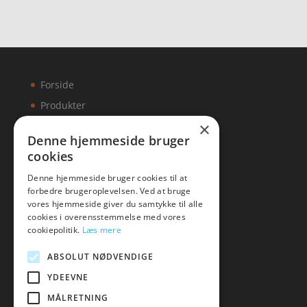
Forside
Produkter
×
Kontakt
Denne hjemmeside bruger
cookies
Artikler
Denne hjemmeside bruger cookies til at
forbedre brugeroplevelsen. Ved at bruge
vores hjemmeside giver du samtykke til alle
cookies i overensstemmelse med vores
Malawigruppen
cookiepolitik.
Læs mere
Tlf: 7876 8672
ABSOLUT NØDVENDIGE
Mail:
hej@malawigruppen.dk
YDEEVNE
MÅLRETNING