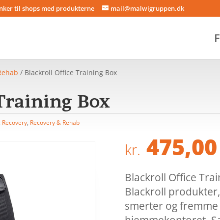
inker til shops med produkterne
mail@malwigruppen.dk
F
Rehab
/ Blackroll Office Training Box
 Training Box
,
Recovery
,
Recovery & Rehab
475,00
kr.
Blackroll Office Tra
Blackroll produkter
smerter og fremme m