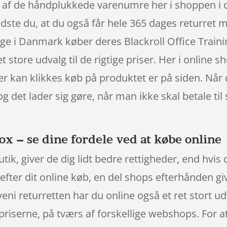
en af de håndplukkede varenumre her i shoppen i
dste du, at du også får hele 365 dages returret 
nge i Danmark køber deres Blackroll Office Trai
t store udvalg til de rigtige priser. Her i onli
der kan klikkes køb på produktet er på siden. Når
og det lader sig gøre, når man ikke skal betale t
ox – se dine fordele ved at købe online
k, giver de dig lidt bedre rettigheder, end hvis d
efter dit online køb, en del shops efterhånden gi
ni returretten har du online også et ret stort ud
riserne, på tværs af forskellige webshops. For at