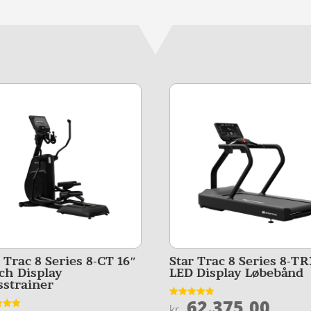
 Trac 8 Series 8-CT 16″
Star Trac 8 Series 8-T
ch Display
LED Display Løbebånd
sstrainer
62.375,00
Vurderet
kr.