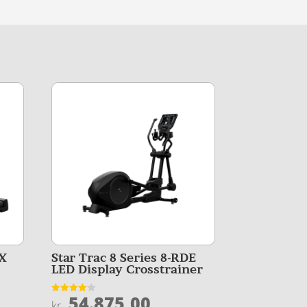
RX
Star Trac 8 Series 8-RDE
LED Display Crosstrainer
54.875,00
Vurderet
kr.