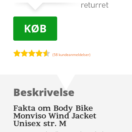
KØB
(
58
kundeanmeldelser)
Bedømt
som
4.4
ud af 5
baseret
Beskrivelse
på
kundebedø
mmelser
Fakta om Body Bike
Monviso Wind Jacket
Unisex str. M