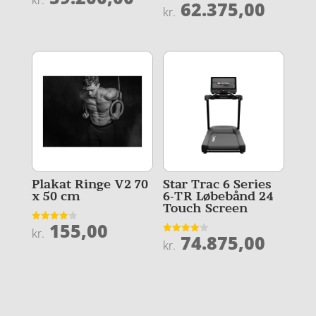
kr.
62.375,00
4.3
Vurderet
kr.
ud af 5
4.4
ud af 5
Plakat Ringe V2 70
Star Trac 6 Series
x 50 cm
6-TR Løbebånd 24
Touch Screen
155,00
Vurderet
kr.
74.875,00
4
Vurderet
kr.
ud af 5
3.9
ud af 5