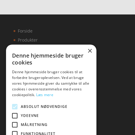
Forside
Produkter
×
Kontakt
Denne hjemmeside bruger
cookies
Artikler
Denne hjemmeside bruger cookies til at
forbedre brugeroplevelsen. Ved at bruge
vores hjemmeside giver du samtykke til alle
cookies i overensstemmelse med vores
Malawigruppen
cookiepolitik.
Læs mere
Tlf: 7876 8672
ABSOLUT NØDVENDIGE
Mail:
hej@malawigruppen.dk
YDEEVNE
MÅLRETNING
FUNKTIONALITET