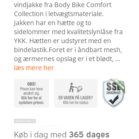
kr. 445,00.
kr. 2
vindjakke fra Body Bike Comfort
Collection i letvægtsmateriale.
Jakken har en hætte og to
sidelommer med kvalitetslynlåse fra
YKK. Hætten er udstyret med en
bindelastik.Foret er i åndbart mesh,
og ærmernes opslag er i et blødt, …
læs mere her