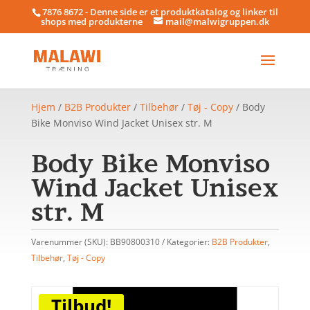
7876 8672 - Denne side er et produktkatalog og linker til
shops med produkterne
mail@malwigruppen.dk
Hjem
/
B2B Produkter
/
Tilbehør
/
Tøj - Copy
/ Body
Bike Monviso Wind Jacket Unisex str. M
Body Bike Monviso
Wind Jacket Unisex
str. M
Varenummer (SKU):
BB90800310
Kategorier:
B2B Produkter
,
Tilbehør
,
Tøj - Copy
Tilbud!