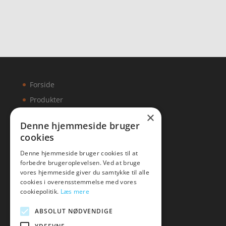
Forside
Produkter
×
Kontakt
Denne hjemmeside bruger
cookies
Artikler
Denne hjemmeside bruger cookies til at
forbedre brugeroplevelsen. Ved at bruge
vores hjemmeside giver du samtykke til alle
cookies i overensstemmelse med vores
Malawigruppen
cookiepolitik.
Læs mere
Tlf: 7876 8672
ABSOLUT NØDVENDIGE
Mail:
hej@malawigruppen.dk