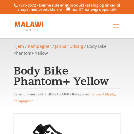
7876 8672 - Denne side er et produktkatalog og linker til
shops med produkterne
mail@malwigruppen.dk
Hjem
/
Kampagner
/
Januar Udsalg
/ Body Bike
Phantom+ Yellow
Body Bike
Phantom+ Yellow
Varenummer (SKU):
BB99100060
Kategorier:
Januar Udsalg
,
Kampagner