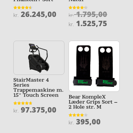
Den
26.245,00
1.795,00
Vurderet
Vurderet
kr.
kr.
4.5
4.2
oprind
Den
ud af 5
ud af 5
1.525,75
kr.
pris
aktuel
var:
pris
kr. 1.7
er:
kr. 1.5
StairMaster 4
Series
Trappemaskine m.
15″ Touch Screen
Bear KompleX
Læder Grips Sort –
2 Hole str. M
97.375,00
Vurderet
kr.
4.7
ud af 5
395,00
Vurderet
kr.
4
ud af 5