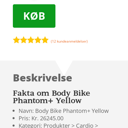
KØB
(
12
kundeanmeldelser)
Bedømt
som
5
ud
af 5
baseret på
Beskrivelse
kundebedøm
melser
Fakta om Body Bike
Phantom+ Yellow
Navn: Body Bike Phantom+ Yellow
Pris: Kr. 26245.00
Kategori: Produkter > Cardio >