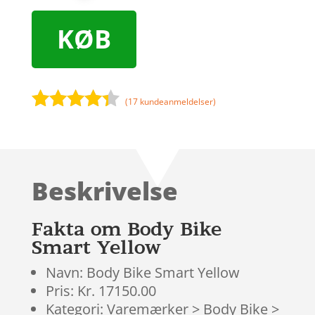
KØB
(
17
kundeanmeldelser)
Bedømt
som
4.2
ud af 5
baseret
Beskrivelse
på
kundebedø
mmelser
Fakta om Body Bike
Smart Yellow
Navn: Body Bike Smart Yellow
Pris: Kr. 17150.00
Kategori: Varemærker > Body Bike >