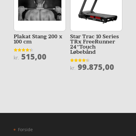
Plakat Stang 200 x
Star Trac 10 Series
100 cm
TRx FreeRunner
24″Touch
Løbebånd
515,00
Vurderet
kr.
4.3
ud af 5
99.875,00
Vurderet
kr.
4.3
ud af 5
Forside