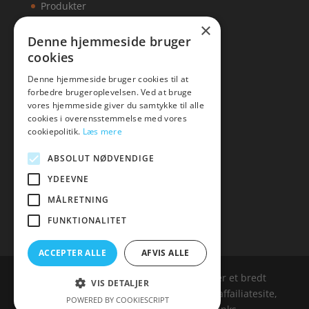
Produkter
×
Kontakt
Denne hjemmeside bruger
cookies
Artikler
Denne hjemmeside bruger cookies til at
forbedre brugeroplevelsen. Ved at bruge
vores hjemmeside giver du samtykke til alle
cookies i overensstemmelse med vores
Malawigruppen
cookiepolitik.
Læs mere
Tlf: 7876 8672
ABSOLUT NØDVENDIGE
Mail:
hej@malawigruppen.dk
YDEEVNE
MÅLRETNING
FUNKTIONALITET
ACCEPTER ALLE
AFVIS ALLE
Malawigruppen.dk er siden, der samler et bredt
VIS DETALJER
udvalg af spændende varer. Siden er et affailiatesite,
POWERED BY COOKIESCRIPT