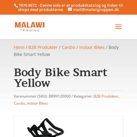
7876 8672 - Denne side er et produktkatalog og linker til
shops med produkterne
mail@malwigruppen.dk
Hjem
/
B2B Produkter
/
Cardio
/
Indoor Bikes
/ Body
Bike Smart Yellow
Body Bike Smart
Yellow
Varenummer (SKU):
BB99120060
Kategorier:
B2B Produkter
,
Cardio
,
Indoor Bikes