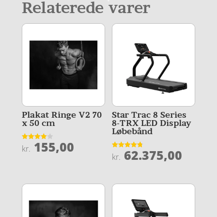
Relaterede varer
Plakat Ringe V2 70
Star Trac 8 Series
x 50 cm
8-TRX LED Display
Løbebånd
155,00
Vurderet
kr.
62.375,00
4
Vurderet
kr.
ud af 5
4.8
ud af 5