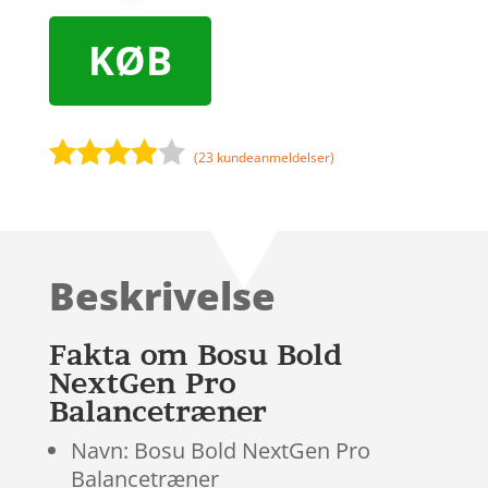
KØB
(
23
kundeanmeldelser)
Bedømt
som
3.8
ud af 5
baseret
Beskrivelse
på
kundebed
ømmels
Fakta om Bosu Bold
er
NextGen Pro
Balancetræner
Navn: Bosu Bold NextGen Pro
Balancetræner