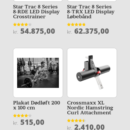
Star Trac 8 Series
Star Trac 8 Series
8-RDE LED Display
8-TRX LED Display
Crosstrainer
Løbebånd
54.875,00
62.375,00
Vurderet
Vurderet
kr.
kr.
4.1
4.8
ud af 5
ud af 5
Plakat Dødløft 200
Crossmaxx XL
x 100 cm
Nordic Hamstring
Curl Attachment
515,00
Vurderet
kr.
2.410,00
4.2
Vurderet
kr.
ud af 5
4.5