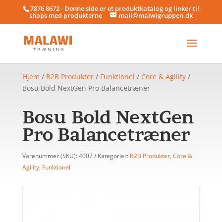
7876 8672 - Denne side er et produktkatalog og linker til
shops med produkterne
mail@malwigruppen.dk
Hjem
/
B2B Produkter
/
Funktionel
/
Core & Agility
/
Bosu Bold NextGen Pro Balancetræner
Bosu Bold NextGen
Pro Balancetræner
Varenummer (SKU):
4002
Kategorier:
B2B Produkter
,
Core &
Agility
,
Funktionel