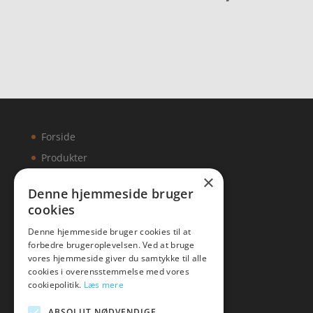
ud af 5
Forside
Produkter
×
Kontakt
Denne hjemmeside bruger
cookies
Artikler
Denne hjemmeside bruger cookies til at
forbedre brugeroplevelsen. Ved at bruge
vores hjemmeside giver du samtykke til alle
cookies i overensstemmelse med vores
Malawigruppen
cookiepolitik.
Læs mere
Tlf: 7876 8672
ABSOLUT NØDVENDIGE