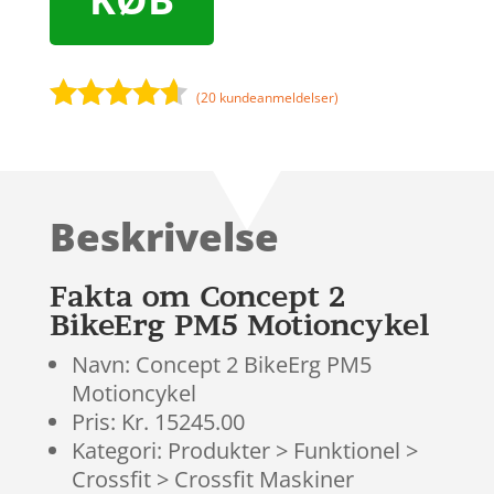
(
20
kundeanmeldelser)
Bedømt
som
4.5
ud af 5
baseret
Beskrivelse
på
kundebedø
mmelser
Fakta om Concept 2
BikeErg PM5 Motioncykel
Navn: Concept 2 BikeErg PM5
Motioncykel
Pris: Kr. 15245.00
Kategori: Produkter > Funktionel >
Crossfit > Crossfit Maskiner