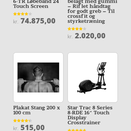
belagt med gummi
6-TR Løbebånd 24
– Riflet håndtag
Touch Screen
for godt greb – Til
crossfit og
74.875,00
Vurderet
styrketræning
kr.
3.9
ud af 5
2.020,00
Vurderet
kr.
4
ud af 5
Plakat Stang 200 x
Star Trac 8 Series
100 cm
8-RDE 16″ Touch
Display
Crosstrainer
515,00
Vurderet
kr.
4.3