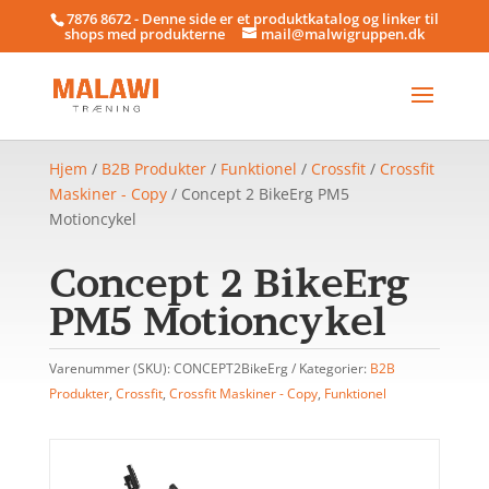
7876 8672 - Denne side er et produktkatalog og linker til
shops med produkterne
mail@malwigruppen.dk
Hjem
/
B2B Produkter
/
Funktionel
/
Crossfit
/
Crossfit
Maskiner - Copy
/ Concept 2 BikeErg PM5
Motioncykel
Concept 2 BikeErg
PM5 Motioncykel
Varenummer (SKU):
CONCEPT2BikeErg
Kategorier:
B2B
Produkter
,
Crossfit
,
Crossfit Maskiner - Copy
,
Funktionel