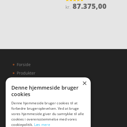
ud af 5
87.375,00
Vurderet
kr.
4.7
ud af 5
Forside
Produkter
×
Kontakt
Denne hjemmeside bruger
cookies
Artikler
Denne hjemmeside bruger cookies til at
forbedre brugeroplevelsen. Ved at bruge
vores hjemmeside giver du samtykke til alle
cookies i overensstemmelse med vores
Malawigruppen
cookiepolitik.
Læs mere