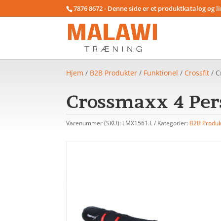
7876 8672 - Denne side er et produktkatalog og l
Hjem
/
B2B Produkter
/
Funktionel
/
Crossfit
/ C
Crossmaxx 4 Pe
Varenummer (SKU):
LMX1561.L
Kategorier:
B2B Produk