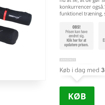
nu at se, at de gør s
konkurrencer også.W
funktionel træning
KØB