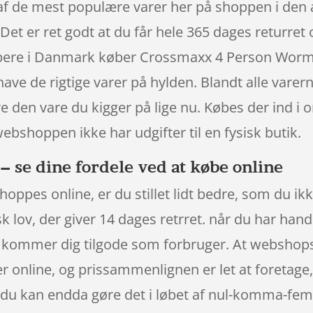
 de mest populære varer her på shoppen i den al
 Det er ret godt at du får hele 365 dages returret
hoppere i Danmark køber Crossmaxx 4 Person Wor
 have de rigtige varer på hylden. Blandt alle vare
re den vare du kigger på lige nu. Købes der ind i
webshoppen ikke har udgifter til en fysisk butik.
se dine fordele ved at købe online
oppes online, er du stillet lidt bedre, som du ikk
lov, der giver 14 dages retrret. når du har handle
ommer dig tilgode som forbruger. At webshops ha
er online, og prissammenlignen er let at foretage
u kan endda gøre det i løbet af nul-komma-fem 