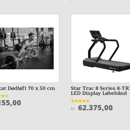
kat Dødløft 70 x 50 cm
Star Trac 8 Series 8-T
LED Display Løbebånd
55,00
et
62.375,00
Vurderet
kr.
5
4.8
ud af 5