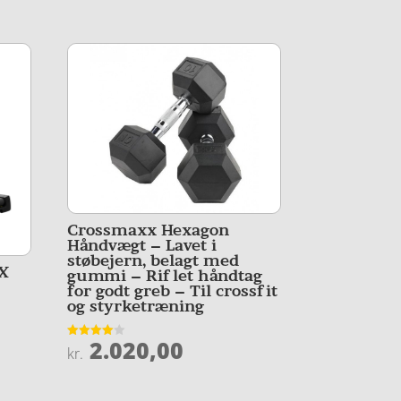
Crossmaxx Hexagon
Håndvægt – Lavet i
støbejern, belagt med
RX
gummi – Riflet håndtag
for godt greb – Til crossfit
og styrketræning
2.020,00
Vurderet
kr.
4
ud af 5