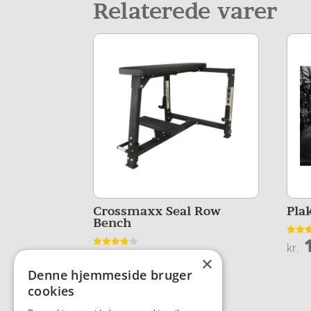
Relaterede varer
Crossmaxx Seal Row
Pla
Bench
1
Vurder
kr.
11.725,00
4.3
Vurderet
kr.
×
ud af 
4
ud af 5
Denne hjemmeside bruger
cookies