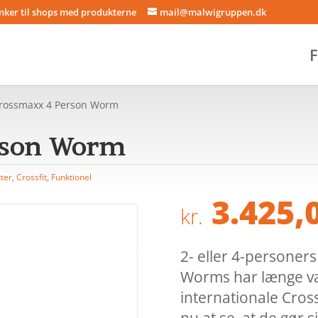
inker til shops med produkterne
mail@malwigruppen.dk
F
rossmaxx 4 Person Worm
rson Worm
ter
,
Crossfit
,
Funktionel
3.425,
kr.
2- eller 4-personers
Worms har længe vær
internationale Cros