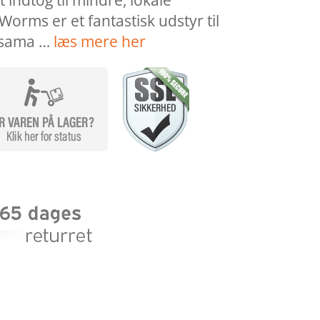
it indtog til mindre, lokale
orms er et fantastisk udstyr til
, sama …
læs mere her