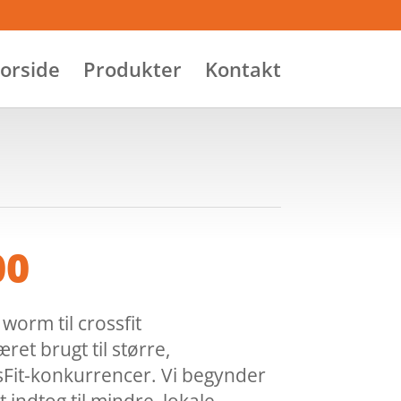
orside
Produkter
Kontakt
00
 worm til crossfit
et brugt til større,
sFit-konkurrencer. Vi begynder