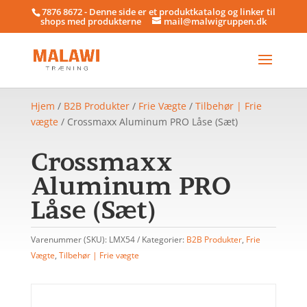
7876 8672 - Denne side er et produktkatalog og linker til
shops med produkterne
mail@malwigruppen.dk
Hjem
/
B2B Produkter
/
Frie Vægte
/
Tilbehør | Frie
vægte
/ Crossmaxx Aluminum PRO Låse (Sæt)
Crossmaxx
Aluminum PRO
Låse (Sæt)
Varenummer (SKU):
LMX54
Kategorier:
B2B Produkter
,
Frie
Vægte
,
Tilbehør | Frie vægte