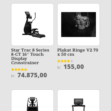
Star Trac 8 Series
Plakat Ringe V2 70
8-CT 16″ Touch
x 50 cm
Display
Crosstrainer
155,00
Vurderet
kr.
4
ud af 5
74.875,00
Vurderet
kr.
4.9
ud af 5