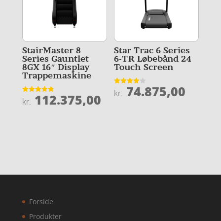
StairMaster 8
Star Trac 6 Series
Series Gauntlet
6-TR Løbebånd 24
8GX 16″ Display
Touch Screen
Trappemaskine
74.875,00
Vurderet
kr.
112.375,00
3.9
Vurderet
kr.
ud af 5
4.8
ud af 5
Forside
Produkter