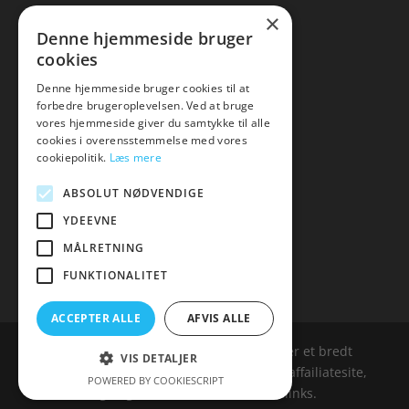
×
Kontakt
Denne hjemmeside bruger
cookies
Artikler
Denne hjemmeside bruger cookies til at
forbedre brugeroplevelsen. Ved at bruge
vores hjemmeside giver du samtykke til alle
cookies i overensstemmelse med vores
Malawigruppen
cookiepolitik.
Læs mere
Tlf: 7876 8672
ABSOLUT NØDVENDIGE
Mail:
hej@malawigruppen.dk
YDEEVNE
MÅLRETNING
FUNKTIONALITET
ACCEPTER ALLE
AFVIS ALLE
Malawigruppen.dk er siden, der samler et bredt
VIS DETALJER
udvalg af spændende varer. Siden er et affailiatesite,
POWERED BY COOKIESCRIPT
og nogle links kan være affialitelinks.