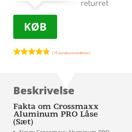
KØB
(
10
kundeanmeldelser)
Bedømt
som
4.6
ud af 5
baseret
Beskrivelse
på
kundebedø
mmelser
Fakta om Crossmaxx
Aluminum PRO Låse
(Sæt)