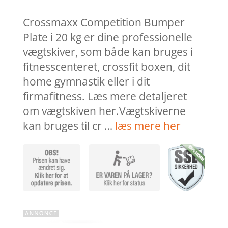
pris
pri
var:
er:
Crossmaxx Competition Bumper
kr. 1.395,00.
kr.
Plate i 20 kg er dine professionelle
vægtskiver, som både kan bruges i
fitnesscenteret, crossfit boxen, dit
home gymnastik eller i dit
firmafitness. Læs mere detaljeret
om vægtskiven her.Vægtskiverne
kan bruges til cr …
læs mere her