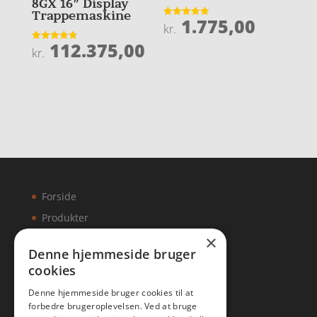
8GX 16″ Display
Trappemaskine
1.775,00
Vurderet
kr.
4.9
ud af 5
112.375,00
Vurderet
kr.
4.8
ud af 5
Forside
Produkter
×
Kontakt
Denne hjemmeside bruger
cookies
Artikler
Denne hjemmeside bruger cookies til at
forbedre brugeroplevelsen. Ved at bruge