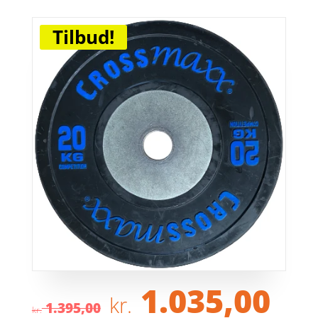
Tilbud!
Den
De
1.035,00
kr.
oprindelige
ak
1.395,00
kr.