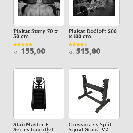
Plakat Stang 70 x
Plakat Dødløft 200
50 cm
x 100 cm
155,00
515,00
Vurderet
Vurderet
kr.
kr.
5
4.2
ud af 5
ud af 5
StairMaster 8
Crossmaxx Split
Series Gauntlet
Squat Stand V2