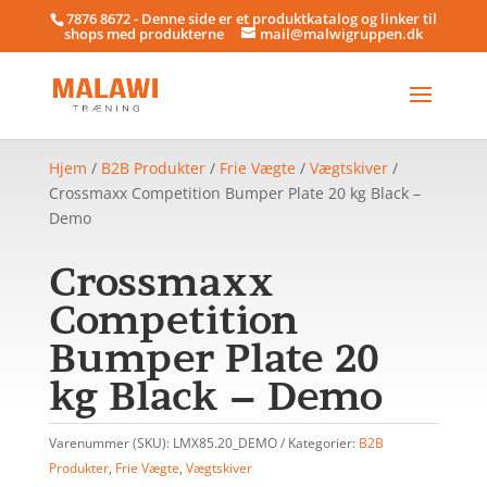
7876 8672 - Denne side er et produktkatalog og linker til
shops med produkterne
mail@malwigruppen.dk
Hjem
/
B2B Produkter
/
Frie Vægte
/
Vægtskiver
/
Crossmaxx Competition Bumper Plate 20 kg Black –
Demo
Crossmaxx
Competition
Bumper Plate 20
kg Black – Demo
Varenummer (SKU):
LMX85.20_DEMO
Kategorier:
B2B
Produkter
,
Frie Vægte
,
Vægtskiver