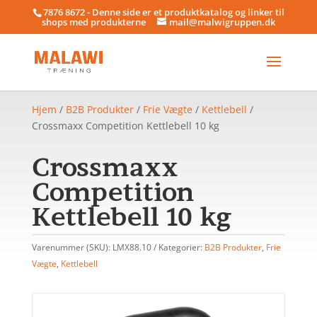
7876 8672 - Denne side er et produktkatalog og linker til
shops med produkterne
mail@malwigruppen.dk
Hjem
/
B2B Produkter
/
Frie Vægte
/
Kettlebell
/
Crossmaxx Competition Kettlebell 10 kg
Crossmaxx
Competition
Kettlebell 10 kg
Varenummer (SKU):
LMX88.10
Kategorier:
B2B Produkter
,
Frie
Vægte
,
Kettlebell