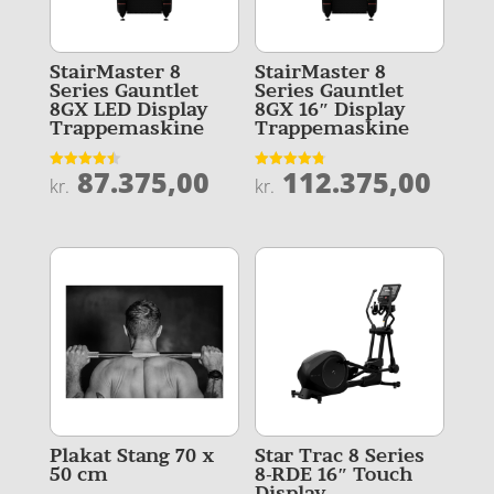
StairMaster 8
StairMaster 8
Series Gauntlet
Series Gauntlet
8GX LED Display
8GX 16″ Display
Trappemaskine
Trappemaskine
87.375,00
112.375,00
Vurderet
Vurderet
kr.
kr.
4.5
4.8
ud af 5
ud af 5
Plakat Stang 70 x
Star Trac 8 Series
50 cm
8-RDE 16″ Touch
Display