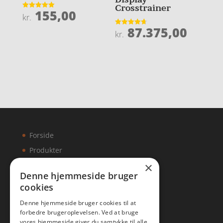
Crosstrainer
155,00
Vurderet
kr.
5
ud af 5
87.375,00
Vurderet
kr.
4.7
ud af 5
Forside
Produkter
×
Kontakt
Denne hjemmeside bruger
cookies
Artikler
Denne hjemmeside bruger cookies til at
forbedre brugeroplevelsen. Ved at bruge
vores hjemmeside giver du samtykke til alle