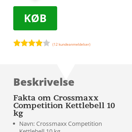
KØB
(
12
kundeanmeldelser)
Bedømt
som
3.8
ud af 5
baseret
Beskrivelse
på
kundebed
ømmels
Fakta om Crossmaxx
er
Competition Kettlebell 10
kg
Navn: Crossmaxx Competition
Kettlebell 10 kg