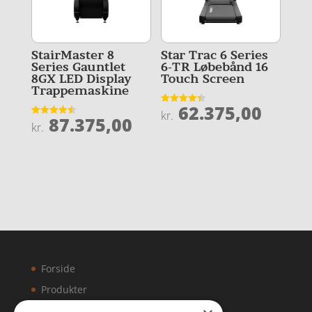
StairMaster 8
Star Trac 6 Series
Series Gauntlet
6-TR Løbebånd 16
8GX LED Display
Touch Screen
Trappemaskine
62.375,00
Vurderet
kr.
87.375,00
4.4
Vurderet
kr.
ud af 5
4.5
ud af 5
Forside
Produkter
Kontakt