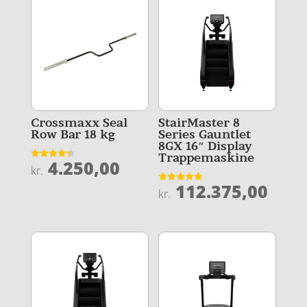
Crossmaxx Seal
StairMaster 8
Row Bar 18 kg
Series Gauntlet
8GX 16″ Display
Trappemaskine
4.250,00
Vurderet
kr.
4.4
ud af 5
112.375,00
Vurderet
kr.
4.8
ud af 5