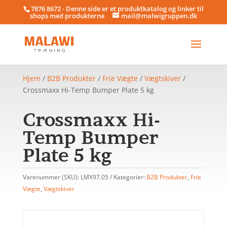
7876 8672 - Denne side er et produktkatalog og linker til
shops med produkterne
mail@malwigruppen.dk
Hjem
/
B2B Produkter
/
Frie Vægte
/
Vægtskiver
/
Crossmaxx Hi-Temp Bumper Plate 5 kg
Crossmaxx Hi-
Temp Bumper
Plate 5 kg
Varenummer (SKU):
LMX97.05
Kategorier:
B2B Produkter
,
Frie
Vægte
,
Vægtskiver