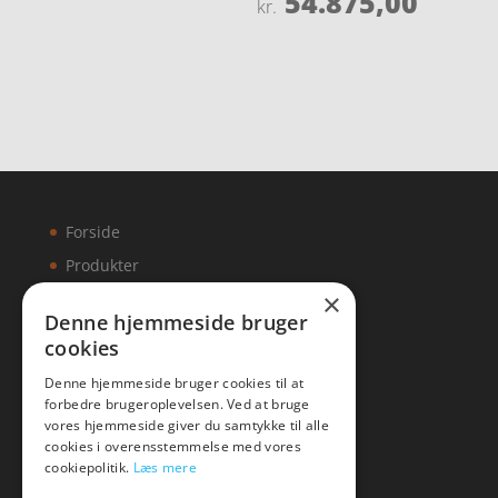
54.875,00
kr.
ud af 5
4.1
ud af 5
Forside
Produkter
×
Kontakt
Denne hjemmeside bruger
cookies
Artikler
Denne hjemmeside bruger cookies til at
forbedre brugeroplevelsen. Ved at bruge
vores hjemmeside giver du samtykke til alle
cookies i overensstemmelse med vores
Malawigruppen
cookiepolitik.
Læs mere
Tlf: 7876 8672