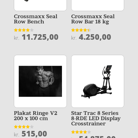
Crossmaxx Seal
Crossmaxx Seal
Row Bench
Row Bar 18 kg
11.725,00
4.250,00
Vurderet
Vurderet
kr.
kr.
4
4.4
ud af 5
ud af 5
Plakat Ringe V2
Star Trac 8 Series
200 x 100 cm
8-RDE LED Display
Crosstrainer
515,00
Vurderet
kr.
4.1
Vurderet