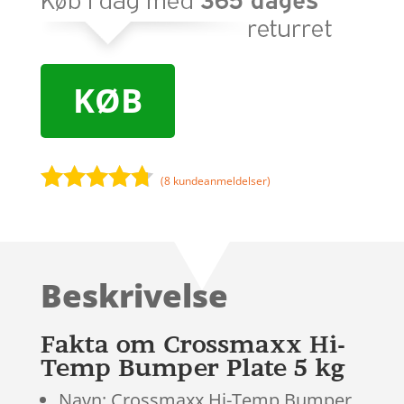
KØB
(
8
kundeanmeldelser)
Bedømt
som
4.6
ud af 5
baseret
Beskrivelse
på
kundebedø
mmelser
Fakta om Crossmaxx Hi-
Temp Bumper Plate 5 kg
Navn: Crossmaxx Hi-Temp Bumper