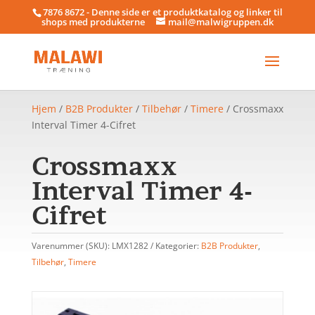
7876 8672 - Denne side er et produktkatalog og linker til
shops med produkterne
mail@malwigruppen.dk
Hjem
/
B2B Produkter
/
Tilbehør
/
Timere
/ Crossmaxx
Interval Timer 4-Cifret
Crossmaxx
Interval Timer 4-
Cifret
Varenummer (SKU):
LMX1282
Kategorier:
B2B Produkter
,
Tilbehør
,
Timere