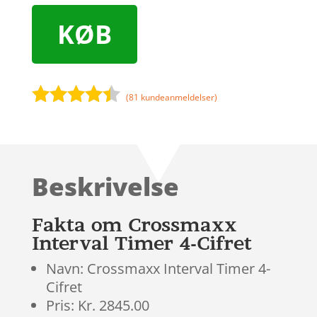
KØB
(
81
kundeanmeldelser)
Bedømt
som
4.3
ud af 5
baseret
Beskrivelse
på
kundebedø
mmelser
Fakta om Crossmaxx
Interval Timer 4-Cifret
Navn: Crossmaxx Interval Timer 4-
Cifret
Pris: Kr. 2845.00