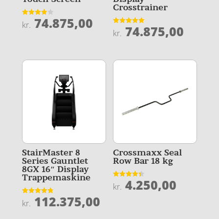
Crosstrainer
74.875,00
Vurderet
kr.
74.875,00
3.9
Vurderet
kr.
ud af 5
4.9
ud af 5
StairMaster 8
Crossmaxx Seal
Series Gauntlet
Row Bar 18 kg
8GX 16″ Display
Trappemaskine
4.250,00
Vurderet
kr.
4.4
ud af 5
112.375,00
Vurderet
kr.
4.8
ud af 5