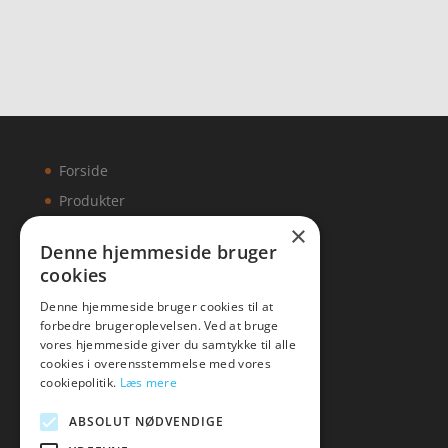
Forside
Produkter
×
Kontakt
Denne hjemmeside bruger
cookies
Artikler
Denne hjemmeside bruger cookies til at
forbedre brugeroplevelsen. Ved at bruge
vores hjemmeside giver du samtykke til alle
cookies i overensstemmelse med vores
Malawigruppen
cookiepolitik.
Læs mere
Tlf: 7876 8672
ABSOLUT NØDVENDIGE
Mail:
hej@malawigruppen.dk