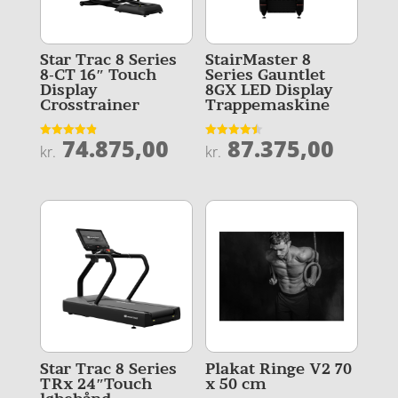
Star Trac 8 Series
StairMaster 8
8-CT 16″ Touch
Series Gauntlet
Display
8GX LED Display
Crosstrainer
Trappemaskine
74.875,00
87.375,00
Vurderet
Vurderet
kr.
kr.
4.9
4.5
ud af 5
ud af 5
Star Trac 8 Series
Plakat Ringe V2 70
TRx 24″Touch
x 50 cm