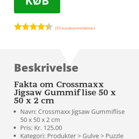
KØB
(
93
kundeanmeldelser)
Bedømt
som
4.3
ud af 5
baseret
Beskrivelse
på
kundebedø
mmelser
Fakta om Crossmaxx
Jigsaw Gummiflise 50 x
50 x 2 cm
Navn: Crossmaxx Jigsaw Gummiflise
50 x 50 x 2 cm
Pris: Kr. 125.00
Kategori: Produkter > Gulve > Puzzle