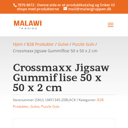
7876 8672 - Denne side er et produktkatalog og linker til
shops med produkterne
mail@malwigruppen.dk
Hjem
/
B2B Produkter
/
Gulve
/
Puzzle Gulv
/
Crossmaxx Jigsaw Gummiflise 50 x 50 x 2 cm
Crossmaxx Jigsaw
Gummiflise 50 x
50 x 2 cm
Varenummer (SKU):
LMX1345.20BLACK
Kategorier:
B2B
Produkter
,
Gulve
,
Puzzle Gulv