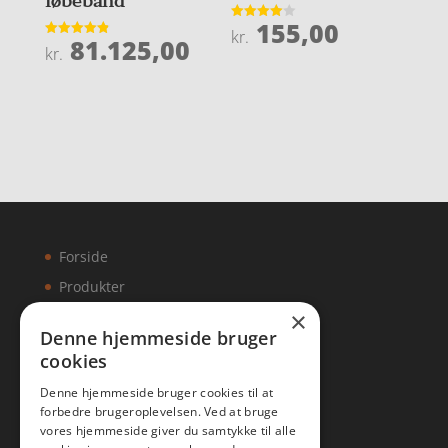
løbebånd
155,00
Vurderet
kr.
81.125,00
4
Vurderet
kr.
ud af 5
4.9
ud af 5
Forside
Produkter
×
Kontakt
Denne hjemmeside bruger
cookies
Artikler
Denne hjemmeside bruger cookies til at
forbedre brugeroplevelsen. Ved at bruge
vores hjemmeside giver du samtykke til alle