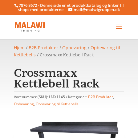
7876 8672 - Denne side er et produktkatalog og linker til
shops med produkterne
mail@malwigruppen.dk
Hjem
/
B2B Produkter
/
Opbevaring
/
Opbevaring til
Kettlebells
/ Crossmaxx Kettlebell Rack
Crossmaxx
Kettlebell Rack
Varenummer (SKU):
LMX1145
Kategorier:
B2B Produkter
,
Opbevaring
,
Opbevaring til Kettlebells