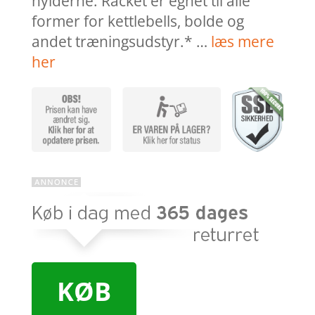
hylderne. Racket er egnet til alle
former for kettlebells, bolde og
andet træningsudstyr.* …
læs mere
her
KØB