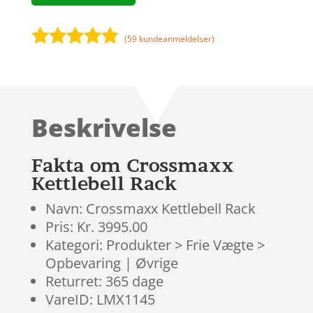
(
59
kundeanmeldelser)
Bedømt
som
4.7
ud af 5
baseret på
Beskrivelse
kundebedø
mmelser
Fakta om Crossmaxx
Kettlebell Rack
Navn: Crossmaxx Kettlebell Rack
Pris: Kr. 3995.00
Kategori: Produkter > Frie Vægte >
Opbevaring | Øvrige
Returret: 365 dage
VareID: LMX1145