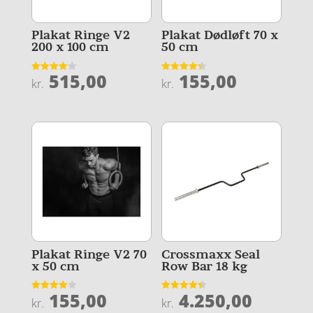
Plakat Ringe V2
Plakat Dødløft 70 x
200 x 100 cm
50 cm
515,00
155,00
Vurderet
Vurderet
kr.
kr.
4.1
4.3
ud af 5
ud af 5
Plakat Ringe V2 70
Crossmaxx Seal
x 50 cm
Row Bar 18 kg
155,00
4.250,00
Vurderet
Vurderet
kr.
kr.
4
4.4