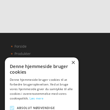
ud af 5
ud af 5
Forside
Produkter
×
Kontakt
Denne hjemmeside bruger
cookies
Artikler
Denne hjemmeside bruger cookies til at
forbedre brugeroplevelsen. Ved at bruge
vores hjemmeside giver du samtykke til alle
cookies i overensstemmelse med vores
Malawigruppen
cookiepolitik.
Læs mere
Tlf: 7876 8672
ABSOLUT NØDVENDIGE
Mail:
hej@malawigruppen.dk