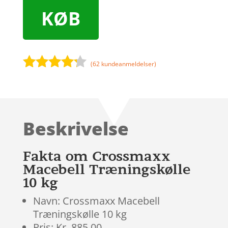
KØB
(
62
kundeanmeldelser)
Bedømt
som
4.1
ud af 5
baseret
Beskrivelse
på
kundebedø
mmelser
Fakta om Crossmaxx
Macebell Træningskølle
10 kg
Navn: Crossmaxx Macebell
Træningskølle 10 kg
Pris: Kr. 885.00