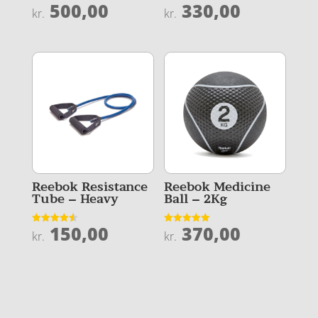
500,00
330,00
Vurderet
Vurderet
kr.
kr.
4.7
4
ud af 5
ud af 5
Reebok Resistance
Reebok Medicine
Tube – Heavy
Ball – 2Kg
150,00
370,00
Vurderet
Vurderet
kr.
kr.
4.6
4.9
ud af 5
ud af 5