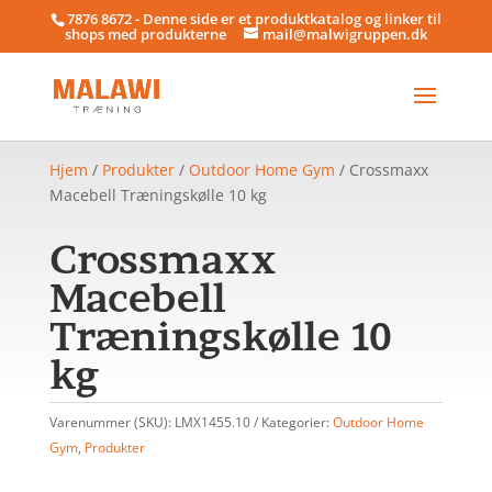
7876 8672 - Denne side er et produktkatalog og linker til
shops med produkterne
mail@malwigruppen.dk
Hjem
/
Produkter
/
Outdoor Home Gym
/ Crossmaxx
Macebell Træningskølle 10 kg
Crossmaxx
Macebell
Træningskølle 10
kg
Varenummer (SKU):
LMX1455.10
Kategorier:
Outdoor Home
Gym
,
Produkter