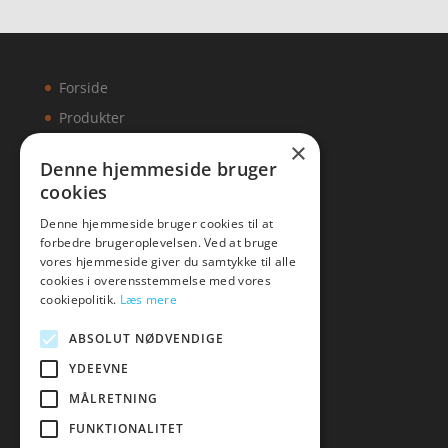
Forside
Produkter
×
Kontakt
Denne hjemmeside bruger
cookies
Artikler
Denne hjemmeside bruger cookies til at
forbedre brugeroplevelsen. Ved at bruge
vores hjemmeside giver du samtykke til alle
cookies i overensstemmelse med vores
Malawigruppen
cookiepolitik.
Læs mere
Tlf: 7876 8672
ABSOLUT NØDVENDIGE
Mail:
hej@malawigruppen.dk
YDEEVNE
MÅLRETNING
FUNKTIONALITET