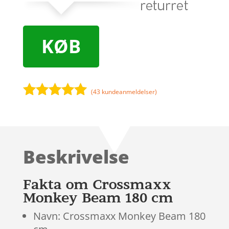
KØB
(
43
kundeanmeldelser)
Bedømt
som
4.9
ud af 5
baseret på
Beskrivelse
kundebedøm
melser
Fakta om Crossmaxx
Monkey Beam 180 cm
Navn: Crossmaxx Monkey Beam 180