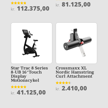
81.125,00
Vurderet
kr.
112.375,00
4.9
Vurderet
kr.
ud af 5
4.8
ud af 5
Star Trac 8 Series
Crossmaxx XL
8-UB 16″Touch
Nordic Hamstring
Display
Curl Attachment
Motionscykel
2.410,00
Vurderet
kr.
41.125,00
4.5
Vurderet
kr.
ud af 5
4.9
ud af 5