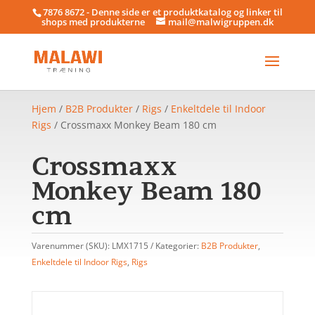
7876 8672 - Denne side er et produktkatalog og linker til
shops med produkterne
mail@malwigruppen.dk
Hjem
/
B2B Produkter
/
Rigs
/
Enkeltdele til Indoor
Rigs
/ Crossmaxx Monkey Beam 180 cm
Crossmaxx
Monkey Beam 180
cm
Varenummer (SKU):
LMX1715
Kategorier:
B2B Produkter
,
Enkeltdele til Indoor Rigs
,
Rigs