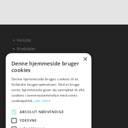
Forside
Produkter
×
Kontakt
Denne hjemmeside bruger
cookies
Artikler
Denne hjemmeside bruger cookies til at
forbedre brugeroplevelsen. Ved at bruge
vores hjemmeside giver du samtykke til alle
cookies i overensstemmelse med vores
Malawigruppen
cookiepolitik.
Læs mere
Tlf: 7876 8672
ABSOLUT NØDVENDIGE
Mail:
hej@malawigruppen.dk
YDEEVNE