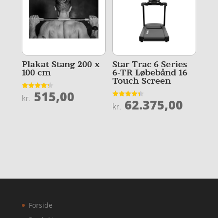
Plakat Stang 200 x
Star Trac 6 Series
100 cm
6-TR Løbebånd 16
Touch Screen
515,00
Vurderet
kr.
62.375,00
4.3
Vurderet
kr.
ud af 5
4.4
ud af 5
Forside