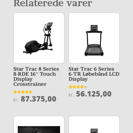
Relaterede varer
Star Trac 8 Series
Star Trac 6 Series
8-RDE 16″ Touch
6-TR Løbebånd LCD
Display
Display
Crosstrainer
56.125,00
Vurderet
kr.
87.375,00
4.3
Vurderet
kr.
ud af 5
4.7
ud af 5