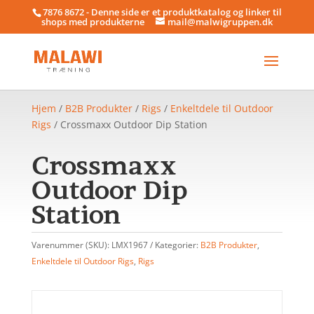
7876 8672 - Denne side er et produktkatalog og linker til
shops med produkterne
mail@malwigruppen.dk
Hjem
/
B2B Produkter
/
Rigs
/
Enkeltdele til Outdoor
Rigs
/ Crossmaxx Outdoor Dip Station
Crossmaxx
Outdoor Dip
Station
Varenummer (SKU):
LMX1967
Kategorier:
B2B Produkter
,
Enkeltdele til Outdoor Rigs
,
Rigs