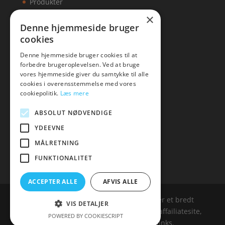
Produkter
×
Kontakt
Denne hjemmeside bruger
cookies
Artikler
Denne hjemmeside bruger cookies til at
forbedre brugeroplevelsen. Ved at bruge
vores hjemmeside giver du samtykke til alle
cookies i overensstemmelse med vores
Malawigruppen
cookiepolitik.
Læs mere
Tlf: 7876 8672
ABSOLUT NØDVENDIGE
Mail:
hej@malawigruppen.dk
YDEEVNE
MÅLRETNING
FUNKTIONALITET
ACCEPTER ALLE
AFVIS ALLE
Malawigruppen.dk er siden, der samler et bredt
VIS DETALJER
udvalg af spændende varer. Siden er et affailiatesite,
POWERED BY COOKIESCRIPT
og nogle links kan være affialitelinks.