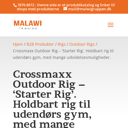
7876 8672 - Denne side er et produktkatalog og linker til
shops med produkterne
mail@malwigruppen.dk
Hjem
/
B2B Produkter
/
Rigs
/
Outdoor Rigs
/
Crossmaxx Outdoor Rig – ‘Starter Rig’. Holdbart rig til
udendørs gym, med mange udvidelsesmuligheder.
Crossmaxx
Outdoor Rig –
‘Starter Rig’.
Holdbart rig til
udendørs gym,
med mange