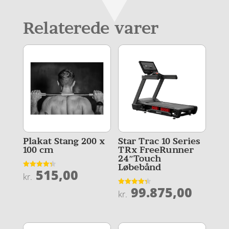
Relaterede varer
Plakat Stang 200 x
Star Trac 10 Series
100 cm
TRx FreeRunner
24″Touch
Løbebånd
515,00
Vurderet
kr.
4.3
ud af 5
99.875,00
Vurderet
kr.
4.3
ud af 5