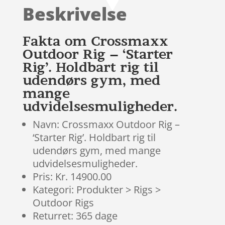
baseret på
Beskrivelse
kundebedøm
melser
Fakta om Crossmaxx
Outdoor Rig – ‘Starter
Rig’. Holdbart rig til
udendørs gym, med
mange
udvidelsesmuligheder.
Navn: Crossmaxx Outdoor Rig –
‘Starter Rig’. Holdbart rig til
udendørs gym, med mange
udvidelsesmuligheder.
Pris: Kr. 14900.00
Kategori: Produkter > Rigs >
Outdoor Rigs
Returret: 365 dage