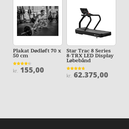
Plakat Dødløft 70 x
Star Trac 8 Series
50 cm
8-TRX LED Display
Løbebånd
155,00
Vurderet
kr.
62.375,00
4.3
Vurderet
kr.
ud af 5
4.8
ud af 5