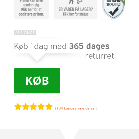
KØB
(
104
kundeanmeldelser)
Bedømt
som
4.9
ud af 5