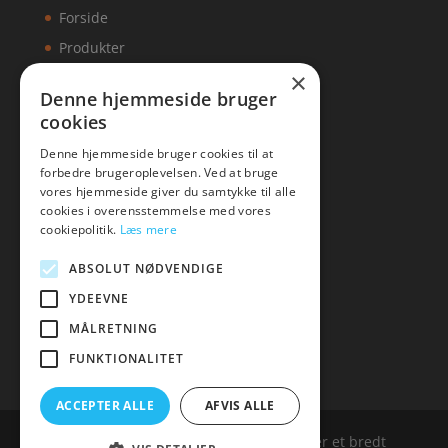
Forside
Produkter
×
Kontakt
Denne hjemmeside bruger
cookies
Artikler
Denne hjemmeside bruger cookies til at
forbedre brugeroplevelsen. Ved at bruge
vores hjemmeside giver du samtykke til alle
cookies i overensstemmelse med vores
Malawigruppen
cookiepolitik.
Læs mere
Tlf: 7876 8672
ABSOLUT NØDVENDIGE
Mail:
hej@malawigruppen.dk
YDEEVNE
MÅLRETNING
FUNKTIONALITET
ACCEPTER ALLE
AFVIS ALLE
Malawigruppen.dk er siden, der samler et bredt