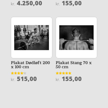
4.250,00
155,00
Vurderet
Vurderet
kr.
kr.
4.4
4
ud af 5
ud af 5
Plakat Dødløft 200
Plakat Stang 70 x
x 100 cm
50 cm
515,00
155,00
Vurderet
Vurderet
kr.
kr.
4.2
5
ud af 5
ud af 5