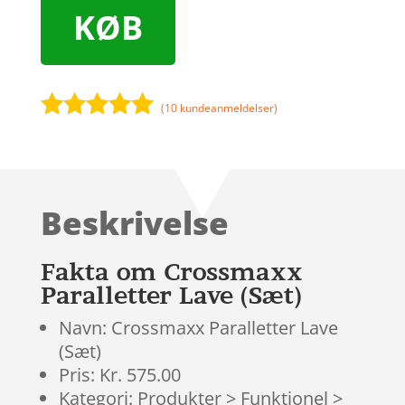
KØB
(
10
kundeanmeldelser)
Bedømt
som
4.9
ud af 5
baseret på
Beskrivelse
kundebedøm
melser
Fakta om Crossmaxx
Paralletter Lave (Sæt)
Navn: Crossmaxx Paralletter Lave
(Sæt)
Pris: Kr. 575.00
Kategori: Produkter > Funktionel >