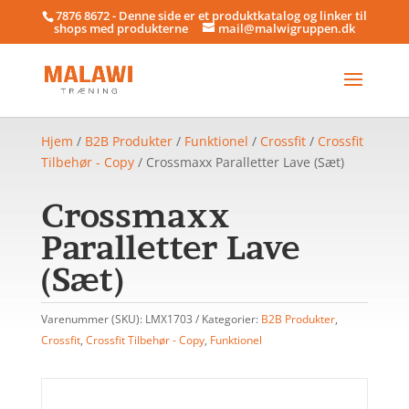
7876 8672 - Denne side er et produktkatalog og linker til
shops med produkterne
mail@malwigruppen.dk
Hjem
/
B2B Produkter
/
Funktionel
/
Crossfit
/
Crossfit
Tilbehør - Copy
/ Crossmaxx Paralletter Lave (Sæt)
Crossmaxx
Paralletter Lave
(Sæt)
Varenummer (SKU):
LMX1703
Kategorier:
B2B Produkter
,
Crossfit
,
Crossfit Tilbehør - Copy
,
Funktionel