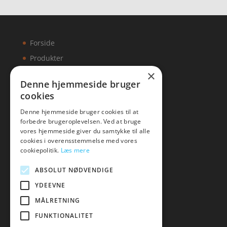
Forside
Produkter
×
Kontakt
Denne hjemmeside bruger
cookies
Artikler
Denne hjemmeside bruger cookies til at
forbedre brugeroplevelsen. Ved at bruge
vores hjemmeside giver du samtykke til alle
cookies i overensstemmelse med vores
Malawigruppen
cookiepolitik.
Læs mere
Tlf: 7876 8672
ABSOLUT NØDVENDIGE
Mail:
hej@malawigruppen.dk
YDEEVNE
MÅLRETNING
FUNKTIONALITET