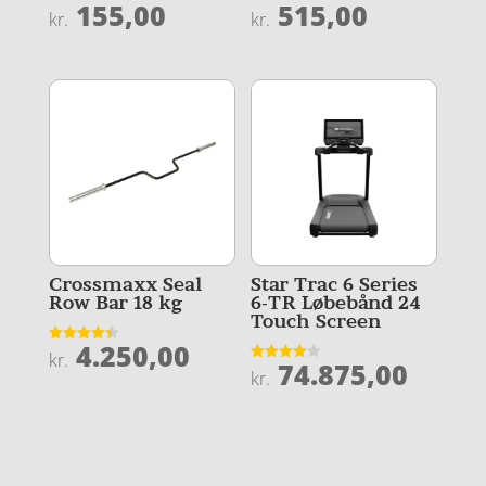
155,00
515,00
Vurderet
Vurderet
kr.
kr.
4
4.2
ud af 5
ud af 5
Crossmaxx Seal
Star Trac 6 Series
Row Bar 18 kg
6-TR Løbebånd 24
Touch Screen
4.250,00
Vurderet
kr.
74.875,00
4.4
Vurderet
kr.
ud af 5
3.9
ud af 5