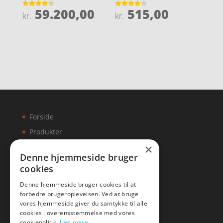
59.200,00
515,00
Vurderet
Vurderet
kr.
kr.
4.3
4.1
ud af 5
ud af 5
Forside
Produkter
×
Kontakt
Denne hjemmeside bruger
cookies
Artikler
Denne hjemmeside bruger cookies til at
forbedre brugeroplevelsen. Ved at bruge
vores hjemmeside giver du samtykke til alle
cookies i overensstemmelse med vores
Malawigruppen
cookiepolitik.
Læs mere