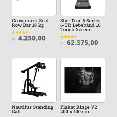
Crossmaxx Seal
Star Trac 6 Series
Row Bar 18 kg
6-TR Løbebånd 16
Touch Screen
4.250,00
Vurderet
kr.
62.375,00
4.4
Vurderet
kr.
ud af 5
4.4
ud af 5
Nautilus Standing
Plakat Ringe V2
Calf
200 x 100 cm