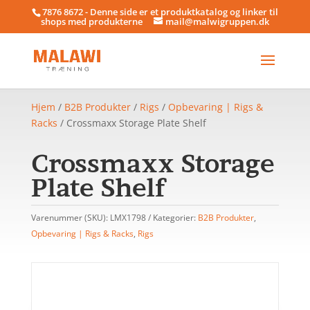
7876 8672 - Denne side er et produktkatalog og linker til
shops med produkterne
mail@malwigruppen.dk
Hjem
/
B2B Produkter
/
Rigs
/
Opbevaring | Rigs &
Racks
/ Crossmaxx Storage Plate Shelf
Crossmaxx Storage
Plate Shelf
Varenummer (SKU):
LMX1798
Kategorier:
B2B Produkter
,
Opbevaring | Rigs & Racks
,
Rigs