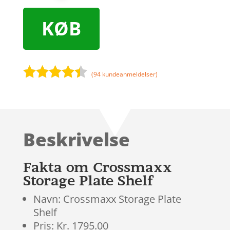
KØB
(
94
kundeanmeldelser)
Bedømt
som
4.3
ud af 5
baseret
Beskrivelse
på
kundebedø
mmelser
Fakta om Crossmaxx
Storage Plate Shelf
Navn: Crossmaxx Storage Plate
Shelf
Pris: Kr. 1795.00