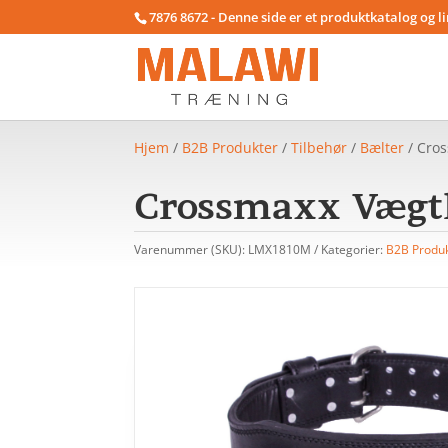
7876 8672 - Denne side er et produktkatalog og l
Hjem
/
B2B Produkter
/
Tilbehør
/
Bælter
/ Cros
Crossmaxx Vægtl
Varenummer (SKU):
LMX1810M
Kategorier:
B2B Produ