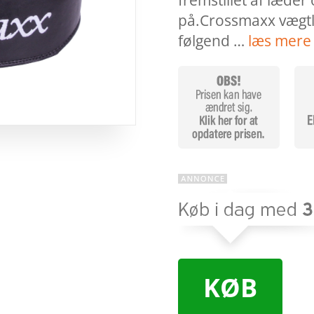
fremstillet af læder
på.Crossmaxx vægtl
følgend …
læs mere
KØB