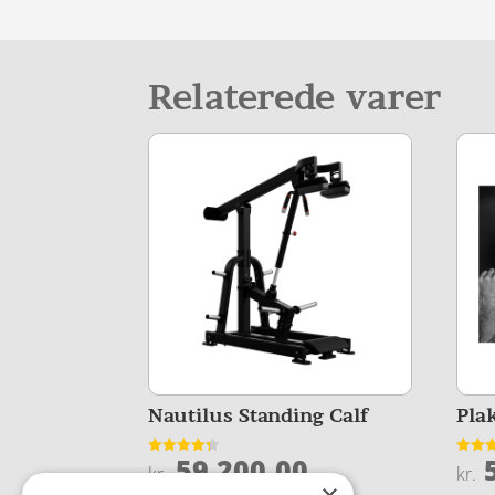
Relaterede varer
Nautilus Standing Calf
Pla
59.200,00
5
Vurderet
Vurder
kr.
kr.
4.3
4.3
ud af 5
ud af 