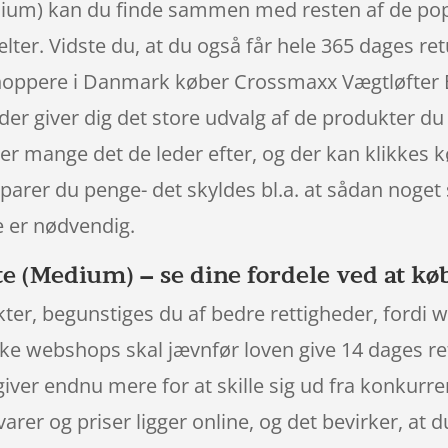
ium) kan du finde sammen med resten af de popu
lter. Vidste du, at du også får hele 365 dages re
te shoppere i Danmark køber Crossmaxx Vægtløfte
r giver dig det store udvalg af de produkter du 
der mange det de leder efter, og der kan klikkes 
parer du penge- det skyldes bl.a. at sådan noge
e er nødvendig.
 (Medium) – se dine fordele ved at kø
er, begunstiges du af bedre rettigheder, fordi 
nske webshops skal jævnfør loven give 14 dages r
giver endnu mere for at skille sig ud fra konkurr
 varer og priser ligger online, og det bevirker, at