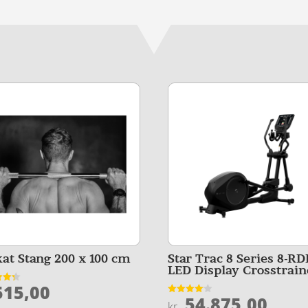
kat Stang 200 x 100 cm
Star Trac 8 Series 8-RD
LED Display Crosstrain
15,00
et
54.875,00
Vurderet
kr.
5