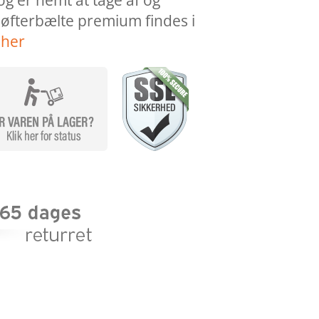
 og er nemt at tage af og
øfterbælte premium findes i
 her