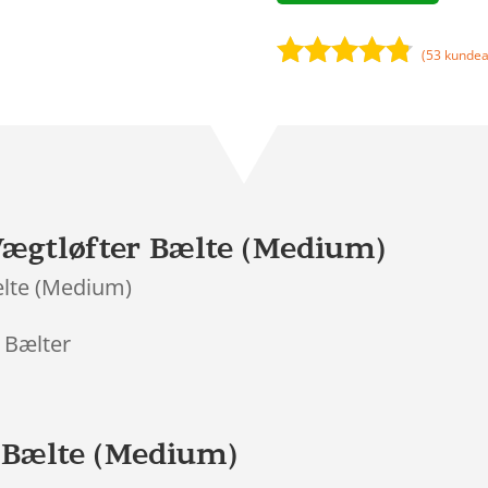
(
53
kundea
Bedømt
som
4.7
ud af 5
baseret på
kundebedø
mmelser
ægtløfter Bælte (Medium)
lte (Medium)
> Bælter
 Bælte (Medium)