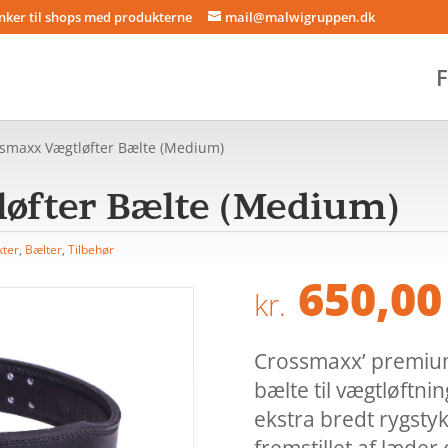
inker til shops med produkterne
mail@malwigruppen.dk
F
smaxx Vægtløfter Bælte (Medium)
øfter Bælte (Medium)
kter
,
Bælter
,
Tilbehør
650,00
kr.
Crossmaxx’ premium 
bælte til vægtløftnin
ekstra bredt rygstyk