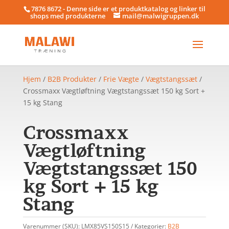
7876 8672 - Denne side er et produktkatalog og linker til
shops med produkterne
mail@malwigruppen.dk
Hjem
/
B2B Produkter
/
Frie Vægte
/
Vægtstangssæt
/
Crossmaxx Vægtløftning Vægtstangssæt 150 kg Sort +
15 kg Stang
Crossmaxx
Vægtløftning
Vægtstangssæt 150
kg Sort + 15 kg
Stang
Varenummer (SKU):
LMX85VS150S15
Kategorier:
B2B