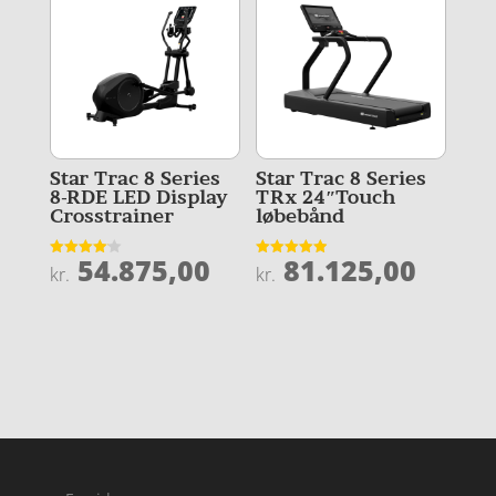
Star Trac 8 Series
Star Trac 8 Series
8-RDE LED Display
TRx 24″Touch
Crosstrainer
løbebånd
54.875,00
81.125,00
Vurderet
Vurderet
kr.
kr.
4.1
4.9
ud af 5
ud af 5