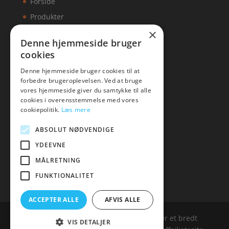
Forside
Produkter
×
Kontakt
Denne hjemmeside bruger
cookies
Artikler
Denne hjemmeside bruger cookies til at
forbedre brugeroplevelsen. Ved at bruge
vores hjemmeside giver du samtykke til alle
cookies i overensstemmelse med vores
Malawigruppen
cookiepolitik.
Læs mere
Tlf: 7876 8672
ABSOLUT NØDVENDIGE
Mail:
hej@malawigruppen.dk
YDEEVNE
MÅLRETNING
FUNKTIONALITET
ACCEPTER ALLE
AFVIS ALLE
Malawigruppen.dk er siden, der samler et bredt
VIS DETALJER