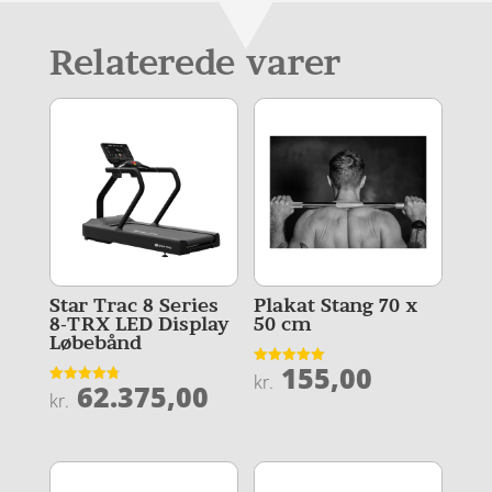
Relaterede varer
Star Trac 8 Series
Plakat Stang 70 x
8-TRX LED Display
50 cm
Løbebånd
155,00
Vurderet
kr.
62.375,00
5
Vurderet
kr.
ud af 5
4.8
ud af 5