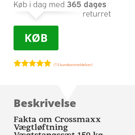
KØB
(
13
kundeanmeldelser)
Bedømt
som
5
ud
af 5
baseret på
Beskrivelse
kundebedøm
melser
Fakta om Crossmaxx
Vægtløftning
Vægtstangssæt 150 kg