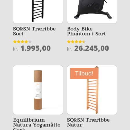
SQ&SN Træribbe
Body Bike
Sort
Phantom+ Sort
1.995,00
26.245,00
Vurderet
Vurderet
kr.
kr.
4.2
4.5
ud af 5
ud af 5
Tilbud!
Equilibrium
SQ&SN Træribbe
Natura Yogamåtte
Natur
Cork