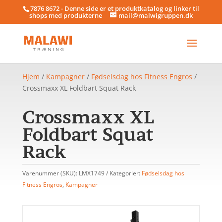
7876 8672 - Denne side er et produktkatalog og linker til
shops med produkterne
mail@malwigruppen.dk
Hjem
/
Kampagner
/
Fødselsdag hos Fitness Engros
/
Crossmaxx XL Foldbart Squat Rack
Crossmaxx XL
Foldbart Squat
Rack
Varenummer (SKU):
LMX1749
Kategorier:
Fødselsdag hos
Fitness Engros
,
Kampagner