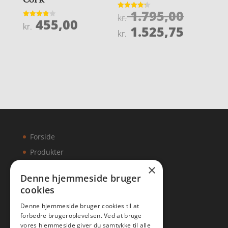
Den
1.795,00
Vurderet
kr.
455,00
4.2
Vurderet
oprind
kr.
Den
ud af 5
1.525,75
3.9
kr.
ud af 5
pris
aktuel
var:
pris
kr. 1.7
er:
kr. 1.5
Forside
Produkter
×
Kontakt
Denne hjemmeside bruger
cookies
Artikler
Denne hjemmeside bruger cookies til at
forbedre brugeroplevelsen. Ved at bruge
vores hjemmeside giver du samtykke til alle