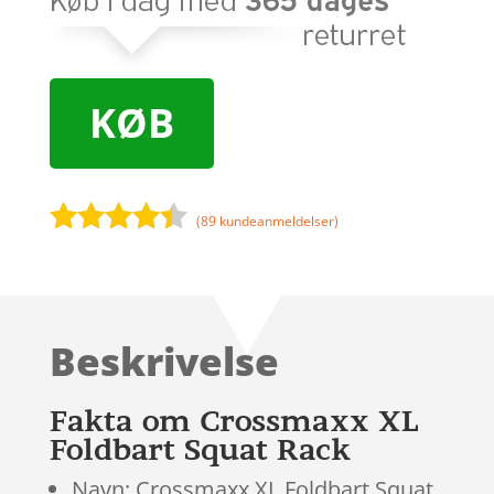
KØB
(
89
kundeanmeldelser)
Bedømt
som
4.3
ud af 5
baseret
Beskrivelse
på
kundebedø
mmelser
Fakta om Crossmaxx XL
Foldbart Squat Rack
Navn: Crossmaxx XL Foldbart Squat