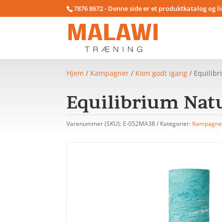
7876 8672 - Denne side er et produktkatalog og l
Hjem
/
Kampagner
/
Kom godt igang
/ Equilib
Equilibrium Nat
Varenummer (SKU):
E-052MA38
Kategorier:
Kampagne