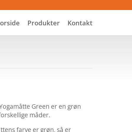
orside
Produkter
Kontakt
 Yogamåtte Green er en grøn
forskellige måder.
tens farve er grøn, så er