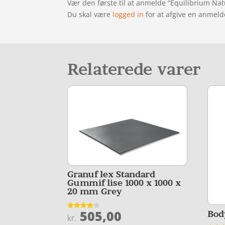
Vær den første til at anmelde “Equilibrium N
Du skal være
logged in
for at afgive en anmeld
Relaterede varer
Granuflex Standard
Gummiflise 1000 x 1000 x
20 mm Grey
505,00
Bod
Vurderet
kr.
4