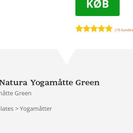
KØB
(
16
kundea
Bedømt
som
4.9
ud af 5
baseret på
kundebedøm
melser
 Natura Yogamåtte Green
måtte Green
ilates > Yogamåtter