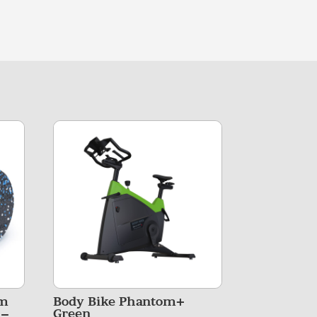
am
Body Bike Phantom+
 –
Green