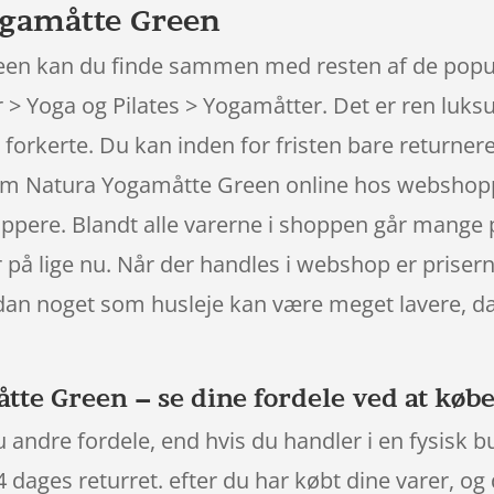
ogamåtte Green
en kan du finde sammen med resten af de populær
> Yoga og Pilates > Yogamåtter. Det er ren luksu
forkerte. Du kan inden for fristen bare returner
ium Natura Yogamåtte Green online hos webshop
ppere. Blandt alle varerne i shoppen går mange på
på lige nu. Når der handles i webshop er prisern
sådan noget som husleje kan være meget lavere, d
te Green – se dine fordele ved at købe
 andre fordele, end hvis du handler i en fysisk b
 dages returret. efter du har købt dine varer, o