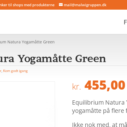
inker til shops med produkterne
mail@malwigruppen.dk
F
rium Natura Yogamåtte Green
ura Yogamåtte Green
r
,
Kom godt igang
455,00
kr.
Equilibrium Natura
yogamåtte på flere 
Ikke nok med, at måt