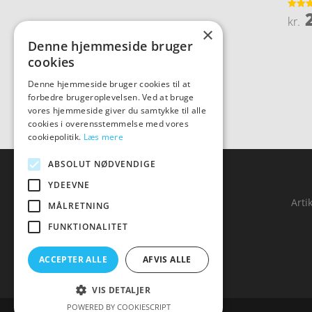
ud af 5
2
Vurder
kr.
3.8
×
ud af 
Denne hjemmeside bruger
cookies
Denne hjemmeside bruger cookies til at
forbedre brugeroplevelsen. Ved at bruge
vores hjemmeside giver du samtykke til alle
cookies i overensstemmelse med vores
cookiepolitik.
Læs mere
ABSOLUT NØDVENDIGE
YDEEVNE
Forside
Arti
MÅLRETNING
Produkter
FUNKTIONALITET
Kontakt
ACCEPTER ALLE
AFVIS ALLE
VIS DETALJER
POWERED BY COOKIESCRIPT