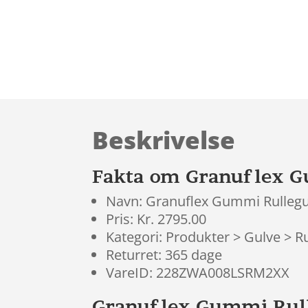
Beskrivelse
Fakta om Granuflex G
Navn: Granuflex Gummi Rullegu
Pris: Kr. 2795.00
Kategori: Produkter > Gulve > R
Returret: 365 dage
VareID: 228ZWA008LSRM2XX
Granuflex Gummi Rull