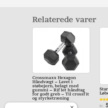
Relaterede varer
Crossmaxx Hexagon
Håndvægt – Lavet i
støbejern, belagt med
Sta
gummi – Riflet håndtag
Løb
for godt greb – Til crossfit
og styrketræning
5
Vurder
kr.
×
4.3