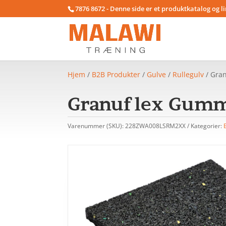
7876 8672 - Denne side er et produktkatalog og l
Hjem
/
B2B Produkter
/
Gulve
/
Rullegulv
/ Gran
Granuflex Gummi
Varenummer (SKU):
228ZWA008LSRM2XX
Kategorier: