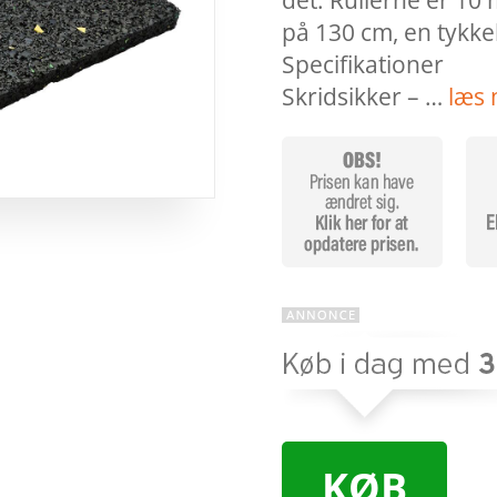
det. Rullerne er 10
på 130 cm, en tykkel
Specifikationer
Skridsikker – …
læs 
KØB