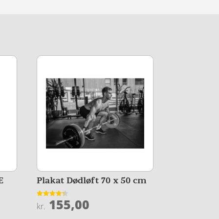
E
Plakat Dødløft 70 x 50 cm
155,00
Vurderet
kr.
4.3
ud af 5