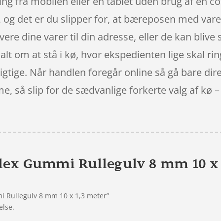
ng fra mobilen eller en tablet uden brug af en 
, og det er du slipper for, at bæreposen med vare
vere dine varer til din adresse, eller de kan blive 
 alt om at stå i kø, hvor ekspedienten lige skal rin
 rigtige. Når handlen foregår online så gå bare dir
, så slip for de sædvanlige forkerte valg af kø 
lex Gummi Rullegulv 8 mm 10 x 
i Rullegulv 8 mm 10 x 1,3 meter”
else.