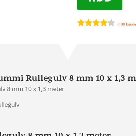
(
100
kunde
Bedømt
som
4.1
ud af 5
baseret
på
kundebedø
mmelser
ummi Rullegulv 8 mm 10 x 1,3 m
lv 8 mm 10 x 1,3 meter
ullegulv
egulv 8 mm 10 x 1,3 meter