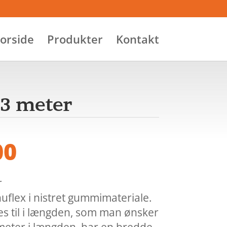
orside
Produkter
Kontakt
,3 meter
00
r
flex i nistret gummimateriale.
es til i længden, som man ønsker