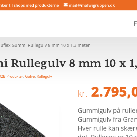
inker til shops med produkterne
mail@malwigruppen.dk
F
uflex Gummi Rullegulv 8 mm 10 x 1,3 meter
 Rullegulv 8 mm 10 x 1
B2B Produkter
,
Gulve
,
Rullegulv
2.795,
kr.
Gummigulv på rulle
Gummigulv fra Granu
Hver rulle kan skær