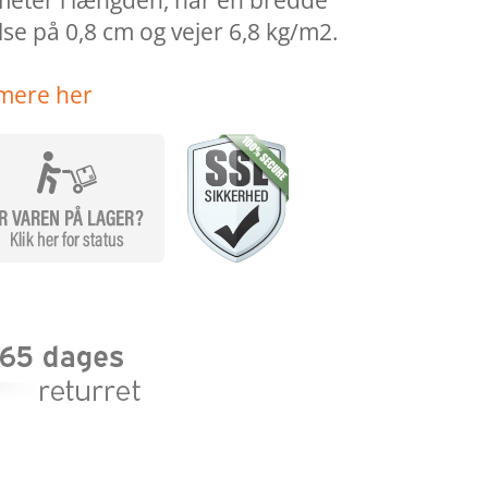
 meter i længden, har en bredde
se på 0,8 cm og vejer 6,8 kg/m2.
mere her