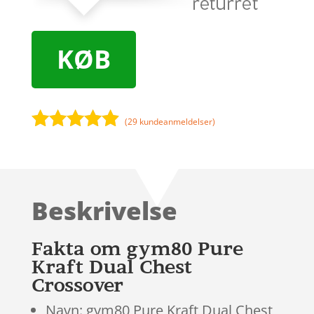
KØB
(
29
kundeanmeldelser)
Bedømt
som
4.8
ud af 5
baseret på
Beskrivelse
kundebedø
mmelser
Fakta om gym80 Pure
Kraft Dual Chest
Crossover
Navn: gym80 Pure Kraft Dual Chest