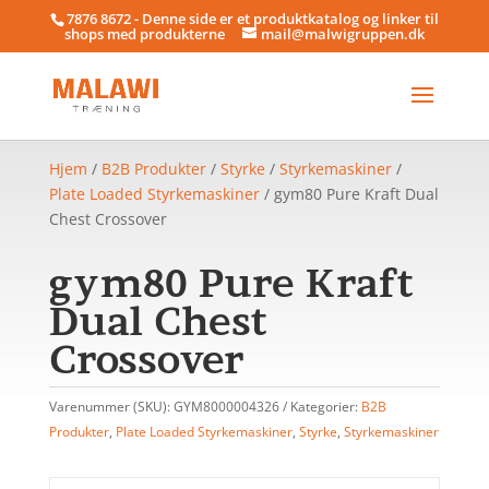
7876 8672 - Denne side er et produktkatalog og linker til
shops med produkterne
mail@malwigruppen.dk
Hjem
/
B2B Produkter
/
Styrke
/
Styrkemaskiner
/
Plate Loaded Styrkemaskiner
/ gym80 Pure Kraft Dual
Chest Crossover
gym80 Pure Kraft
Dual Chest
Crossover
Varenummer (SKU):
GYM8000004326
Kategorier:
B2B
Produkter
,
Plate Loaded Styrkemaskiner
,
Styrke
,
Styrkemaskiner