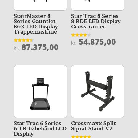
StairMaster 8
Star Trac 8 Series
Series Gauntlet
8-RDE LED Display
8GX LED Display
Crosstrainer
Trappemaskine
54.875,00
Vurderet
kr.
87.375,00
4.1
Vurderet
kr.
ud af 5
4.5
ud af 5
Star Trac 6 Series
Crossmaxx Split
6-TR Løbebånd LCD
Squat Stand V2
Display