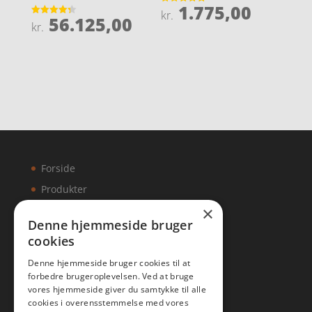
1.775,00
Vurderet
kr.
56.125,00
4.9
Vurderet
kr.
ud af 5
4.3
ud af 5
Forside
Produkter
×
Kontakt
Denne hjemmeside bruger
cookies
Artikler
Denne hjemmeside bruger cookies til at
forbedre brugeroplevelsen. Ved at bruge
vores hjemmeside giver du samtykke til alle
cookies i overensstemmelse med vores
Malawigruppen