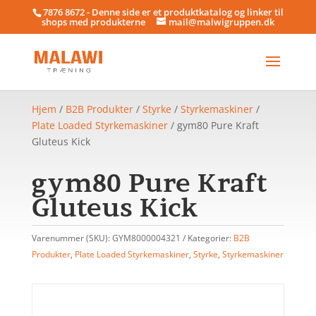
7876 8672 - Denne side er et produktkatalog og linker til
shops med produkterne
mail@malwigruppen.dk
Hjem
/
B2B Produkter
/
Styrke
/
Styrkemaskiner
/
Plate Loaded Styrkemaskiner
/ gym80 Pure Kraft
Gluteus Kick
gym80 Pure Kraft
Gluteus Kick
Varenummer (SKU):
GYM8000004321
Kategorier:
B2B
Produkter
,
Plate Loaded Styrkemaskiner
,
Styrke
,
Styrkemaskiner