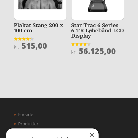
Plakat Stang 200 x
Star Trac 6 Series
100 cm
6-TR Løbebånd LCD
Display
515,00
Vurderet
kr.
56.125,00
4.3
Vurderet
kr.
ud af 5
4.3
ud af 5
Forside
Produkter
×
Kontakt