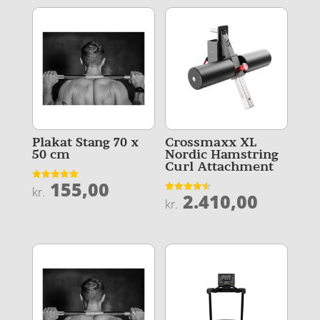
Plakat Stang 70 x
Crossmaxx XL
50 cm
Nordic Hamstring
Curl Attachment
155,00
Vurderet
kr.
2.410,00
5
Vurderet
kr.
ud af 5
4.5
ud af 5