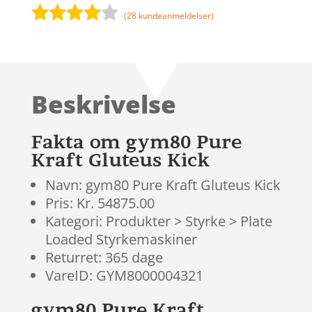
(
28
kundeanmeldelser)
Bedømt
som
3.9
ud af 5
baseret
Beskrivelse
på
kundebed
ømmels
Fakta om gym80 Pure
er
Kraft Gluteus Kick
Navn: gym80 Pure Kraft Gluteus Kick
Pris: Kr. 54875.00
Kategori: Produkter > Styrke > Plate
Loaded Styrkemaskiner
Returret: 365 dage
VareID: GYM8000004321
gym80 Pure Kraft