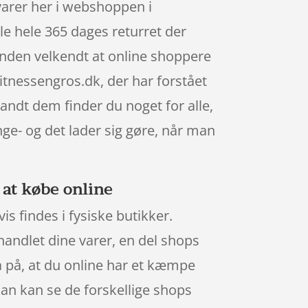
arer her i webshoppen i
e hele 365 dages returret der
hånden velkendt at online shoppere
nessengros.dk, der har forstået
andt dem finder du noget for alle,
ge- og det lader sig gøre, når man
at købe online
s findes i fysiske butikker.
handlet dine varer, en del shops
 på, at du online har et kæmpe
man kan se de forskellige shops