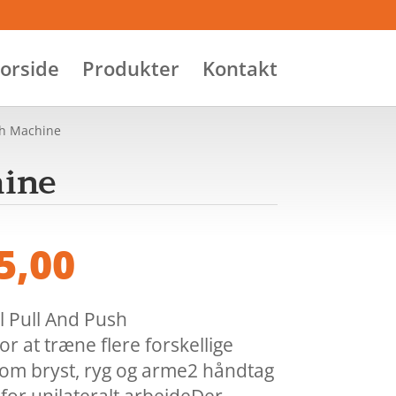
orside
Produkter
Kontakt
sh Machine
hine
5,00
 Pull And Push
r at træne flere forskellige
om bryst, ryg og arme2 håndtag