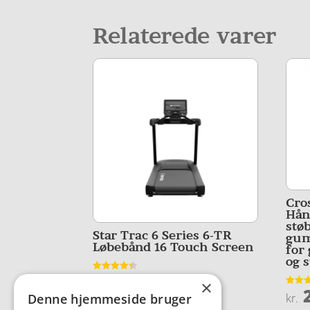
Relaterede varer
Cro
Hån
stø
Star Trac 6 Series 6-TR
gum
Løbebånd 16 Touch Screen
for 
og 
62.375,00
Vurderet
kr.
×
4.4
2
Vurder
ud af 5
kr.
Denne hjemmeside bruger
4
ud af 