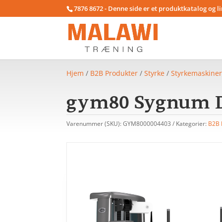
7876 8672 - Denne side er et produktkatalog og l
Hjem
/
B2B Produkter
/
Styrke
/
Styrkemaskine
gym80 Sygnum D
Varenummer (SKU):
GYM8000004403
Kategorier:
B2B 