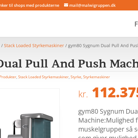
inker til shops med produkterne
mail@malwigruppen.dk
F
r
/
Stack Loaded Styrkemaskiner
/ gym80 Sygnum Dual Pull And Pu
ual Pull And Push Mac
Produkter
,
Stack Loaded Styrkemaskiner
,
Styrke
,
Styrkemaskiner
112.37
kr.
gym80 Sygnum Dual
Machine:Mulighed fo
muskelgrupper så s