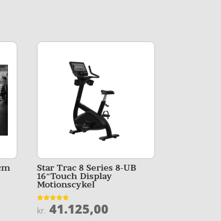
 cm
Star Trac 8 Series 8-UB
16″Touch Display
Motionscykel
41.125,00
Vurderet
kr.
4.9
ud af 5