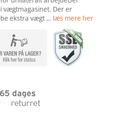
for unilateralt arbejdeDer
 i vægtmagasinet. Der er
købe ekstra vægt …
læs mere her