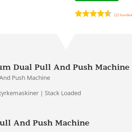
(
22
kundea
Bedømt
som
4.4
ud af 5
baseret
på
kundebedø
mmelser
um Dual Pull And Push Machine
 And Push Machine
 Styrkemaskiner | Stack Loaded
ull And Push Machine