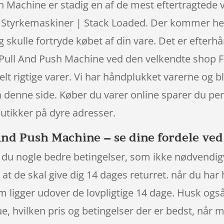
Machine er stadig en af de mest eftertragtede v
 Styrkemaskiner | Stack Loaded. Der kommer hel
g skulle fortryde købet af din vare. Det er efter
ll And Push Machine ved den velkendte shop Fit
 rigtige varer. Vi har håndplukket varerne og bl
 denne side. Køber du varer online sparer du pen
butikker på dyre adresser.
d Push Machine – se dine fordele ved 
du nogle bedre betingelser, som ikke nødvendigvi
t de skal give dig 14 dages returret. når du har 
 ligger udover de lovpligtige 14 dage. Husk også
e, hvilken pris og betingelser der er bedst, når 