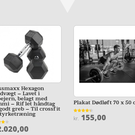
ssmaxx Hexagon
dvægt – Lavet i
bejern, belagt med
Plakat Dødløft 70 x 50
mi – Riflet håndtag
godt greb – Til crossfit
styrketræning
155,00
Vurderet
kr.
4.3
ud af 5
.020,00
et
5