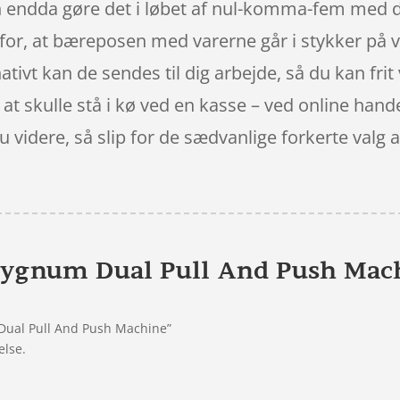
endda gøre det i løbet af nul-komma-fem med di
u for, at bæreposen med varerne går i stykker p
rnativt kan de sendes til dig arbejde, så du kan fri
l at skulle stå i kø ved en kasse – ved online hand
 du videre, så slip for de sædvanlige forkerte valg
ygnum Dual Pull And Push Mac
Dual Pull And Push Machine”
else.