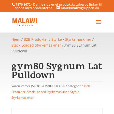
7876 8672 - Denne side er et produktkatalog og linker til
shops med produkterne
mail@malwigruppen.dk
Hjem
/
B2B Produkter
/
Styrke
/
Styrkemaskiner
/
Stack Loaded Styrkemaskiner
/ gym80 Sygnum Lat
Pulldown
gym80 Sygnum Lat
Pulldown
Varenummer (SKU):
GYM8000003020
Kategorier:
B2B
Produkter
,
Stack Loaded Styrkemaskiner
,
Styrke
,
Styrkemaskiner