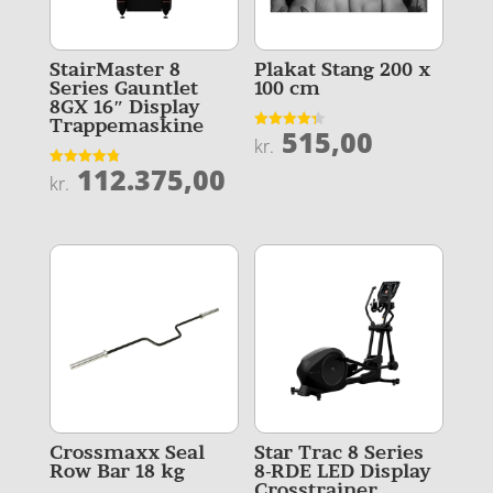
StairMaster 8
Plakat Stang 200 x
Series Gauntlet
100 cm
8GX 16″ Display
Trappemaskine
515,00
Vurderet
kr.
4.3
ud af 5
112.375,00
Vurderet
kr.
4.8
ud af 5
Crossmaxx Seal
Star Trac 8 Series
Row Bar 18 kg
8-RDE LED Display
Crosstrainer