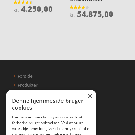
4.250,00
Vurderet
kr.
54.875,00
4.4
Vurderet
kr.
ud af 5
4.1
ud af 5
Forside
Produkter
×
Kontakt
Denne hjemmeside bruger
cookies
Artikler
Denne hjemmeside bruger cookies til at
forbedre brugeroplevelsen. Ved at bruge
vores hjemmeside giver du samtykke til alle
cookies i overensstemmelse med vores