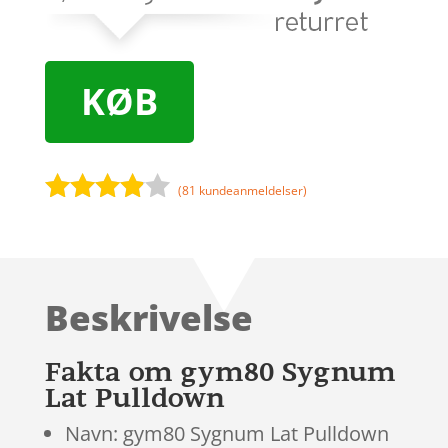
KØB
(
81
kundeanmeldelser)
Bedømt
som
3.8
ud af 5
baseret
Beskrivelse
på
kundebed
ømmels
Fakta om gym80 Sygnum
er
Lat Pulldown
Navn: gym80 Sygnum Lat Pulldown