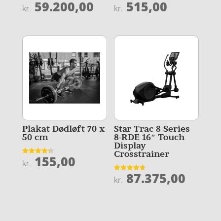
59.200,00
515,00
Vurderet
Vurderet
kr.
kr.
4.3
4.1
ud af 5
ud af 5
Plakat Dødløft 70 x
Star Trac 8 Series
50 cm
8-RDE 16″ Touch
Display
Crosstrainer
155,00
Vurderet
kr.
4.3
ud af 5
87.375,00
Vurderet
kr.
4.7
ud af 5