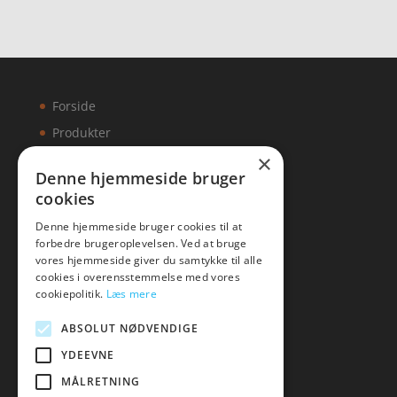
Forside
Produkter
×
Kontakt
Denne hjemmeside bruger
cookies
Artikler
Denne hjemmeside bruger cookies til at
forbedre brugeroplevelsen. Ved at bruge
vores hjemmeside giver du samtykke til alle
cookies i overensstemmelse med vores
Malawigruppen
cookiepolitik.
Læs mere
Tlf: 7876 8672
ABSOLUT NØDVENDIGE
Mail:
hej@malawigruppen.dk
YDEEVNE
MÅLRETNING