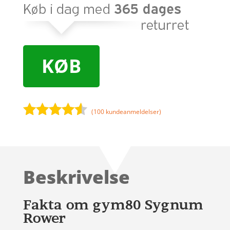
KØB
(
100
kundeanmeldelser)
Bedømt
som
4.4
ud af 5
baseret
Beskrivelse
på
kundebedø
mmelser
Fakta om gym80 Sygnum
Rower