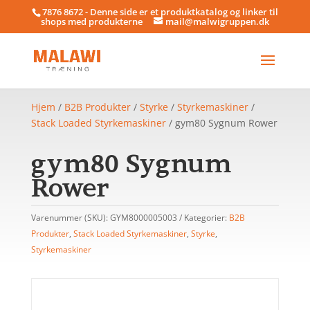
7876 8672 - Denne side er et produktkatalog og linker til
shops med produkterne
mail@malwigruppen.dk
Hjem
/
B2B Produkter
/
Styrke
/
Styrkemaskiner
/
Stack Loaded Styrkemaskiner
/ gym80 Sygnum Rower
gym80 Sygnum
Rower
Varenummer (SKU):
GYM8000005003
Kategorier:
B2B
Produkter
,
Stack Loaded Styrkemaskiner
,
Styrke
,
Styrkemaskiner