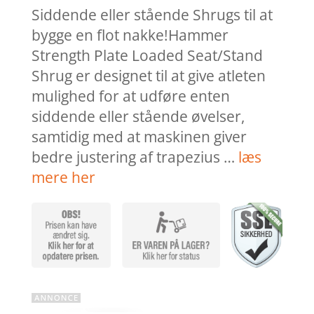
var:
er
Siddende eller stående Shrugs til at
kr. 27.995,00
kr
bygge en flot nakke!Hammer
Strength Plate Loaded Seat/Stand
Shrug er designet til at give atleten
mulighed for at udføre enten
siddende eller stående øvelser,
samtidig med at maskinen giver
bedre justering af trapezius …
læs
mere her