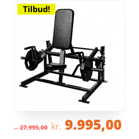
Tilbud!
Den
D
9.995,00
kr.
oprindelige
ak
27.995,00
kr.
pris
pr