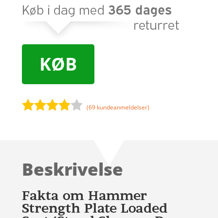
KØB
(
69
kundeanmeldelser)
Bedømt
som
3.8
ud af 5
baseret
Beskrivelse
på
kundebed
ømmels
Fakta om Hammer
er
Strength Plate Loaded