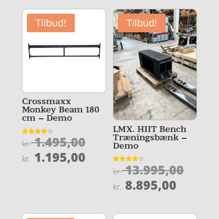
Tilbud!
Tilbud!
Crossmaxx
Monkey Beam 180
cm – Demo
LMX. HIIT Bench
Træningsbænk –
Den
1.495,00
Vurderet
kr.
Demo
4.2
oprindelige
Den
ud af 5
1.195,00
kr.
pris
Den
aktuelle
13.995,00
Vurderet
kr.
4.2
var:
oprin
pris
Den
ud af 5
8.895,00
kr.
kr. 1.495,00.
pris
er:
aktuel
var:
kr. 1.195,00.
pris