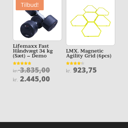
kr. 13
er:
Tilbud!
kr. 8.8
Lifemaxx Fast
LMX. Magnetic
Håndvægt 34 kg
Agility Grid (6pcs)
(Sæt) – Demo
Den
923,75
3.835,00
Vurderet
Vurderet
kr.
kr.
4.2
4.9
oprindelige
Den
ud af 5
ud af 5
2.445,00
kr.
pris
aktuelle
var:
pris
kr. 3.835,00.
er:
kr. 2.445,00.