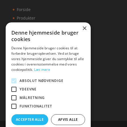
Forside
Produkter
×
Kontakt
Denne hjemmeside bruger
cookies
Artikler
Denne hjemmeside bruger cookies til at
forbedre brugeroplevelsen. Ved at bruge
vores hjemmeside giver du samtykke til alle
cookies i overensstemmelse med vores
Malawigruppen
cookiepolitik.
Læs mere
Tlf: 7876 8672
ABSOLUT NØDVENDIGE
Mail:
hej@malawigruppen.dk
YDEEVNE
MÅLRETNING
FUNKTIONALITET
ACCEPTER ALLE
AFVIS ALLE