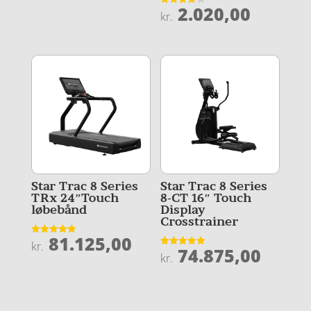
2.020,00
Vurderet
kr.
4
ud af 5
Star Trac 8 Series
Star Trac 8 Series
TRx 24″Touch
8-CT 16″ Touch
løbebånd
Display
Crosstrainer
81.125,00
Vurderet
kr.
74.875,00
4.9
Vurderet
kr.
ud af 5
4.9
ud af 5