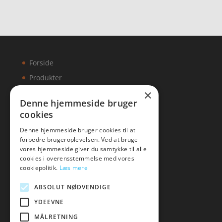
Forside
Produkter
×
Kontakt
Denne hjemmeside bruger
cookies
Artikler
Denne hjemmeside bruger cookies til at
forbedre brugeroplevelsen. Ved at bruge
vores hjemmeside giver du samtykke til alle
cookies i overensstemmelse med vores
Malawigruppen
cookiepolitik.
Læs mere
Tlf: 7876 8672
ABSOLUT NØDVENDIGE
Mail:
hej@malawigruppen.dk
YDEEVNE
MÅLRETNING