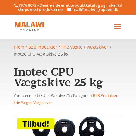
7876 8672 - Denne side er et produktkatalog og linker til
shops med produkterne
mail@malwigruppen.dk
Hjem
/
B2B Produkter
/
Frie Vægte
/
Vægtskiver
/
Inotec CPU Vægtskive 25 kg
Inotec CPU
Vægtskive 25 kg
Varenummer (SKU):
CPU skive 25
Kategorier:
B2B Produkter
,
Frie Vægte
,
Vægtskiver
Tilbud!