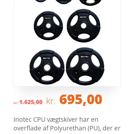
Den
Den
695,00
kr.
oprindelige
aktu
1.625,00
kr.
pris
pris
var:
er:
Inotec CPU vægtskiver har en
kr. 1.625,00.
kr. 6
overflade af Polyurethan (PU), der er