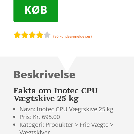
KØB
(
96
kundeanmeldelser)
Bedømt
som
4
ud af 5
baseret
Beskrivelse
på
kundebed
ømmels
Fakta om Inotec CPU
er
Vægtskive 25 kg
Navn: Inotec CPU Vægtskive 25 kg
Pris: Kr. 695.00
Kategori: Produkter > Frie Vægte >
Vægtskiver