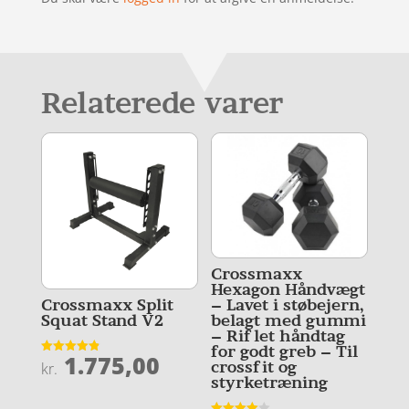
Relaterede varer
Crossmaxx
Hexagon Håndvægt
– Lavet i støbejern,
Crossmaxx Split
belagt med gummi
Squat Stand V2
– Riflet håndtag
for godt greb – Til
1.775,00
Vurderet
crossfit og
kr.
4.9
styrketræning
ud af 5