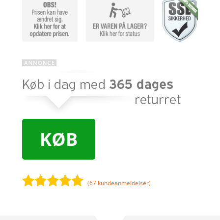
KØB
(
67
kundeanmeldelser)
Bedømt
som
5
ud