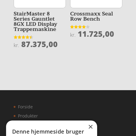
StairMaster 8
Crossmaxx Seal
Series Gauntlet
Row Bench
8GX LED Display
Trappemaskine
11.725,00
Vurderet
kr.
4
ud af 5
87.375,00
Vurderet
kr.
4.5
ud af 5
Forside
Produkter
×
Kontakt
Denne hjemmeside bruger