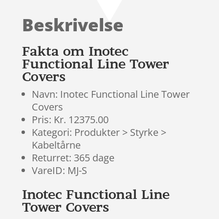
af 5
baseret på
Beskrivelse
kundebedøm
melser
Fakta om Inotec
Functional Line Tower
Covers
Navn: Inotec Functional Line Tower
Covers
Pris: Kr. 12375.00
Kategori: Produkter > Styrke >
Kabeltårne
Returret: 365 dage
VareID: MJ-S
Inotec Functional Line
Tower Covers