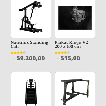
Nautilus Standing
Plakat Ringe V2
Calf
200 x 100 cm
59.200,00
515,00
Vurderet
Vurderet
kr.
kr.
4.3
4.1
ud af 5
ud af 5