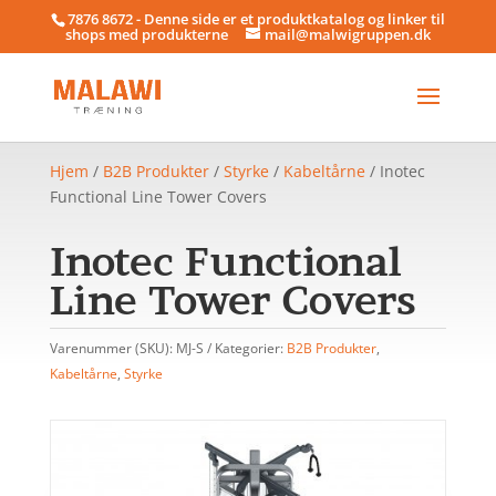
7876 8672 - Denne side er et produktkatalog og linker til
shops med produkterne
mail@malwigruppen.dk
Hjem
/
B2B Produkter
/
Styrke
/
Kabeltårne
/ Inotec
Functional Line Tower Covers
Inotec Functional
Line Tower Covers
Varenummer (SKU):
MJ-S
Kategorier:
B2B Produkter
,
Kabeltårne
,
Styrke