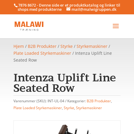
7876 8672 - Denne side er et produktkatalog og linker til
shops med produkterne
mail@malwigruppen.dk
Hjem
/
B2B Produkter
/
Styrke
/
Styrkemaskiner
/
Plate Loaded Styrkemaskiner
/ Intenza Uplift Line
Seated Row
Intenza Uplift Line
Seated Row
Varenummer (SKU):
INT-UL-04
Kategorier:
B2B Produkter
,
Plate Loaded Styrkemaskiner
,
Styrke
,
Styrkemaskiner