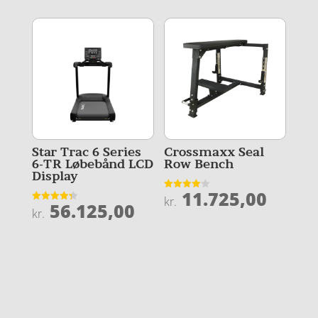
Star Trac 6 Series
Crossmaxx Seal
6-TR Løbebånd LCD
Row Bench
Display
11.725,00
Vurderet
kr.
56.125,00
4
Vurderet
kr.
ud af 5
4.3
ud af 5