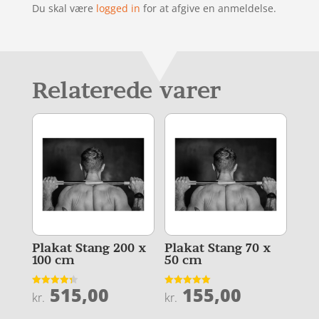
Du skal være
logged in
for at afgive en anmeldelse.
Relaterede varer
Plakat Stang 200 x
Plakat Stang 70 x
100 cm
50 cm
515,00
155,00
Vurderet
Vurderet
kr.
kr.
4.3
5
ud af 5
ud af 5