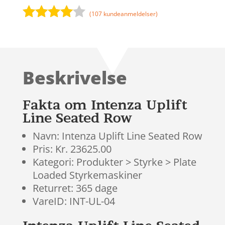
(
107
kundeanmeldelser)
Bedømt
som
3.9
ud af 5
baseret
Beskrivelse
på
kundebed
ømmels
Fakta om Intenza Uplift
er
Line Seated Row
Navn: Intenza Uplift Line Seated Row
Pris: Kr. 23625.00
Kategori: Produkter > Styrke > Plate
Loaded Styrkemaskiner
Returret: 365 dage
VareID: INT-UL-04