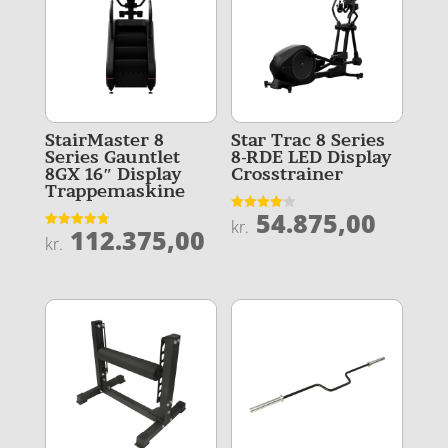
StairMaster 8
Star Trac 8 Series
Series Gauntlet
8-RDE LED Display
8GX 16″ Display
Crosstrainer
Trappemaskine
54.875,00
Vurderet
kr.
112.375,00
4.1
Vurderet
kr.
ud af 5
4.8
ud af 5