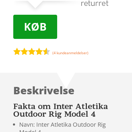
KØB
(
4
kundeanmeldelser)
Bedømt
som
4.4
ud af 5
baseret
Beskrivelse
på
kundebedø
mmelser
Fakta om Inter Atletika
Outdoor Rig Model 4
Navn: Inter Atletika Outdoor Rig