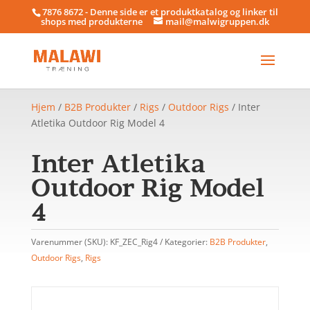
7876 8672 - Denne side er et produktkatalog og linker til
shops med produkterne
mail@malwigruppen.dk
Hjem
/
B2B Produkter
/
Rigs
/
Outdoor Rigs
/ Inter
Atletika Outdoor Rig Model 4
Inter Atletika
Outdoor Rig Model
4
Varenummer (SKU):
KF_ZEC_Rig4
Kategorier:
B2B Produkter
,
Outdoor Rigs
,
Rigs