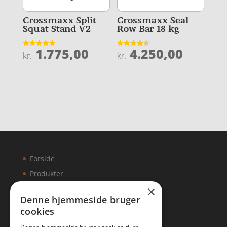
Crossmaxx Split
Crossmaxx Seal
Squat Stand V2
Row Bar 18 kg
1.775,00
4.250,00
Vurderet
Vurderet
kr.
kr.
4.9
4.4
ud af 5
ud af 5
Forside
Produkter
×
Kontakt
Denne hjemmeside bruger
cookies
Artikler