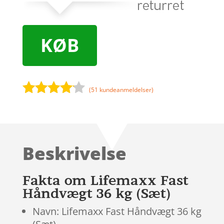
KØB
(
51
kundeanmeldelser)
Bedømt
som
4
ud af 5
baseret
Beskrivelse
på
kundebed
ømmels
Fakta om Lifemaxx Fast
er
Håndvægt 36 kg (Sæt)
Navn: Lifemaxx Fast Håndvægt 36 kg