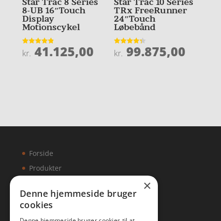
Star Trac 8 Series
Star Trac 10 Series
8-UB 16″Touch
TRx FreeRunner
Display
24″Touch
Motionscykel
Løbebånd
41.125,00
99.875,00
Vurderet
Vurderet
kr.
kr.
4.9
4.3
ud af 5
ud af 5
Forside
Produkter
×
Kontakt
Denne hjemmeside bruger
cookies
Artikler
Denne hjemmeside bruger cookies til at