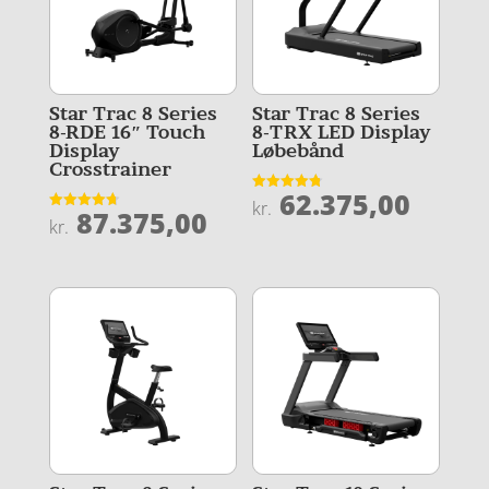
Star Trac 8 Series
Star Trac 8 Series
8-RDE 16″ Touch
8-TRX LED Display
Display
Løbebånd
Crosstrainer
62.375,00
Vurderet
kr.
87.375,00
4.8
Vurderet
kr.
ud af 5
4.7
ud af 5