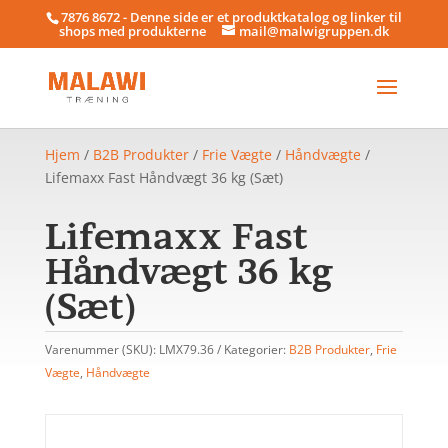
7876 8672 - Denne side er et produktkatalog og linker til
shops med produkterne
mail@malwigruppen.dk
Hjem
/
B2B Produkter
/
Frie Vægte
/
Håndvægte
/
Lifemaxx Fast Håndvægt 36 kg (Sæt)
Lifemaxx Fast
Håndvægt 36 kg
(Sæt)
Varenummer (SKU):
LMX79.36
Kategorier:
B2B Produkter
,
Frie
Vægte
,
Håndvægte