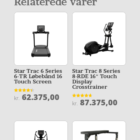
Relaterede varer
Star Trac 6 Series
Star Trac 8 Series
6-TR Løbebånd 16
8-RDE 16″ Touch
Touch Screen
Display
Crosstrainer
62.375,00
Vurderet
kr.
87.375,00
4.4
Vurderet
kr.
ud af 5
4.7
ud af 5