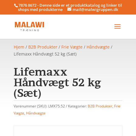
7876 8672 - Denne side er et produktkatalog og linker til
shops med produkterne
mail@malwigruppen.dk
Hjem
/
B2B Produkter
/
Frie Vægte
/
Håndvægte
/
Lifemaxx Håndvægt 52 kg (Sæt)
Lifemaxx
Håndvægt 52 kg
(Sæt)
Varenummer (SKU):
LMX75.52
Kategorier:
B2B Produkter
,
Frie
Vægte
,
Håndvægte