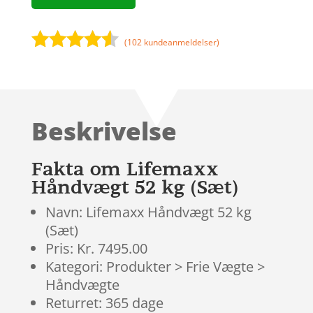
(
102
kundeanmeldelser)
Bedømt
som
4.4
ud af 5
baseret
Beskrivelse
på
kundebedø
mmelser
Fakta om Lifemaxx
Håndvægt 52 kg (Sæt)
Navn: Lifemaxx Håndvægt 52 kg
(Sæt)
Pris: Kr. 7495.00
Kategori: Produkter > Frie Vægte >
Håndvægte
Returret: 365 dage