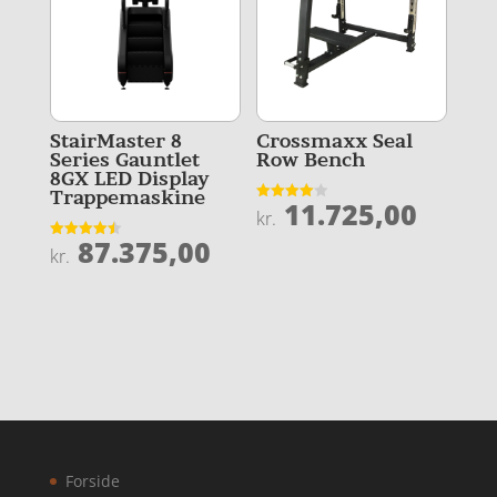
StairMaster 8
Crossmaxx Seal
Series Gauntlet
Row Bench
8GX LED Display
Trappemaskine
11.725,00
Vurderet
kr.
4
ud af 5
87.375,00
Vurderet
kr.
4.5
ud af 5
Forside