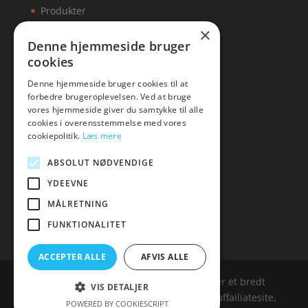
Produkter
×
Kontakt
Denne hjemmeside bruger
cookies
Artikler
Denne hjemmeside bruger cookies til at
forbedre brugeroplevelsen. Ved at bruge
vores hjemmeside giver du samtykke til alle
cookies i overensstemmelse med vores
Malawigruppen
cookiepolitik.
Læs mere
Tlf: 7876 8672
ABSOLUT NØDVENDIGE
Mail:
hej@malawigruppen.dk
YDEEVNE
MÅLRETNING
FUNKTIONALITET
ACCEPTER ALLE
AFVIS ALLE
Malawigruppen.dk er siden, der samler et bredt
VIS DETALJER
udvalg af spændende varer. Siden er et affailiatesite,
POWERED BY COOKIESCRIPT