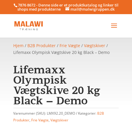
7876 8672 - Denne side er et produktkatalog og linker til
shops med produkterne
mail@malwigruppen.dk
Hjem
/
B2B Produkter
/
Frie Vægte
/
Vægtskiver
/
Lifemaxx Olympisk Vægtskive 20 kg Black – Demo
Lifemaxx
Olympisk
Vægtskive 20 kg
Black – Demo
Varenummer (SKU):
LMX92.20_DEMO
Kategorier:
B2B
Produkter
,
Frie Vægte
,
Vægtskiver