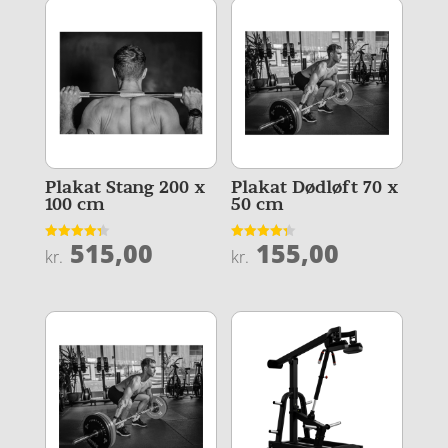
Plakat Stang 200 x
Plakat Dødløft 70 x
100 cm
50 cm
515,00
155,00
Vurderet
Vurderet
kr.
kr.
4.3
4.3
ud af 5
ud af 5