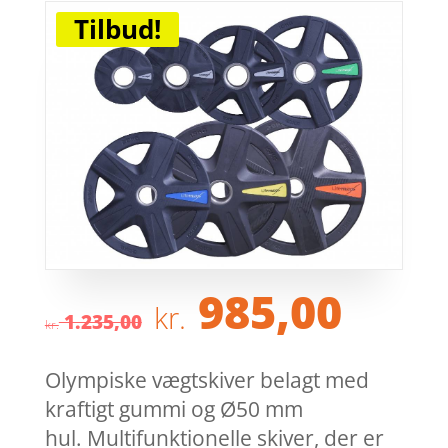
Tilbud!
Den
Den
985,00
kr.
oprindelige
aktu
1.235,00
kr.
pris
pris
var:
er:
Olympiske vægtskiver belagt med
kr. 1.235,00.
kr. 9
kraftigt gummi og Ø50 mm
hul. Multifunktionelle skiver, der er