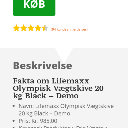
KØB
(
94
kundeanmeldelser)
Bedømt
som
4.3
ud af 5
baseret
Beskrivelse
på
kundebedø
mmelser
Fakta om Lifemaxx
Olympisk Vægtskive 20
kg Black – Demo
Navn: Lifemaxx Olympisk Vægtskive
20 kg Black – Demo
Pris: Kr. 985.00