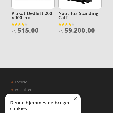
Plakat Dødløft 200
Nautilus Standing
x 100 cm
Calf
515,00
59.200,00
Vurderet
Vurderet
kr.
kr.
4.2
4.3
ud af 5
ud af 5
Forside
Produkter
×
Kontakt
Denne hjemmeside bruger
cookies