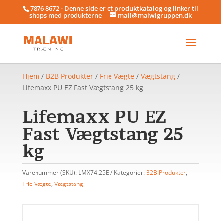
7876 8672 - Denne side er et produktkatalog og linker til
shops med produkterne
mail@malwigruppen.dk
Hjem
/
B2B Produkter
/
Frie Vægte
/
Vægtstang
/
Lifemaxx PU EZ Fast Vægtstang 25 kg
Lifemaxx PU EZ
Fast Vægtstang 25
kg
Varenummer (SKU):
LMX74.25E
Kategorier:
B2B Produkter
,
Frie Vægte
,
Vægtstang