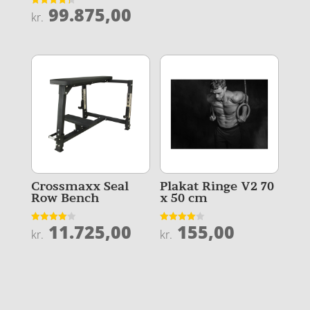
ud af 5
99.875,00
Vurderet
kr.
4.3
ud af 5
Crossmaxx Seal
Plakat Ringe V2 70
Row Bench
x 50 cm
11.725,00
155,00
Vurderet
Vurderet
kr.
kr.
4
4
ud af 5
ud af 5