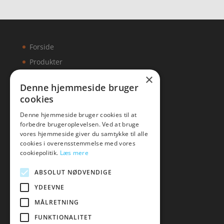
Forside
Produkter
×
Kontakt
Denne hjemmeside bruger
cookies
Artikler
Denne hjemmeside bruger cookies til at
forbedre brugeroplevelsen. Ved at bruge
vores hjemmeside giver du samtykke til alle
cookies i overensstemmelse med vores
Malawigruppen
cookiepolitik.
Læs mere
Tlf: 7876 8672
ABSOLUT NØDVENDIGE
Mail:
hej@malawigruppen.dk
YDEEVNE
MÅLRETNING
FUNKTIONALITET