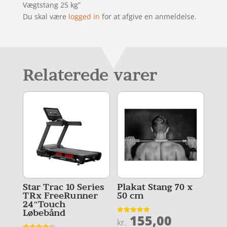
Vægtstang 25 kg”
Du skal være
logged in
for at afgive en anmeldelse.
Relaterede varer
Star Trac 10 Series
Plakat Stang 70 x
TRx FreeRunner
50 cm
24″Touch
Løbebånd
155,00
Vurderet
kr.
5