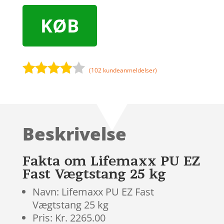
KØB
(
102
kundeanmeldelser)
Bedømt
som
3.8
ud af 5
baseret
Beskrivelse
på
kundebed
ømmels
Fakta om Lifemaxx PU EZ
er
Fast Vægtstang 25 kg
Navn: Lifemaxx PU EZ Fast
Vægtstang 25 kg
Pris: Kr. 2265.00