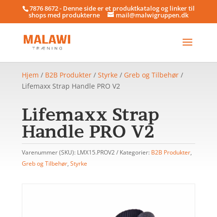
7876 8672 - Denne side er et produktkatalog og linker til
shops med produkterne
mail@malwigruppen.dk
Hjem
/
B2B Produkter
/
Styrke
/
Greb og Tilbehør
/
Lifemaxx Strap Handle PRO V2
Lifemaxx Strap
Handle PRO V2
Varenummer (SKU):
LMX15.PROV2
Kategorier:
B2B Produkter
,
Greb og Tilbehør
,
Styrke