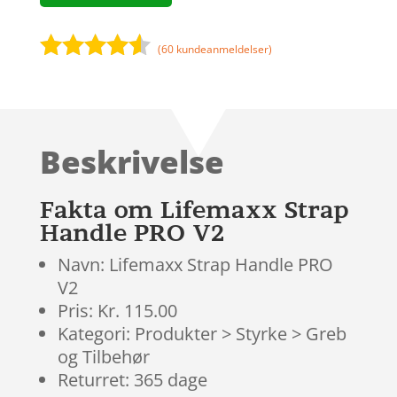
(
60
kundeanmeldelser)
Bedømt
som
4.4
ud af 5
baseret
Beskrivelse
på
kundebedø
mmelser
Fakta om Lifemaxx Strap
Handle PRO V2
Navn: Lifemaxx Strap Handle PRO
V2
Pris: Kr. 115.00
Kategori: Produkter > Styrke > Greb
og Tilbehør
Returret: 365 dage