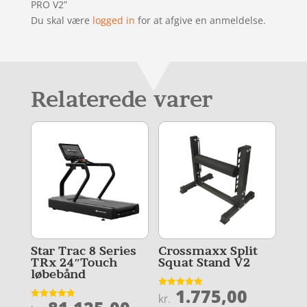
PRO V2”
Du skal være
logged in
for at afgive en anmeldelse.
Relaterede varer
Star Trac 8 Series
Crossmaxx Split
TRx 24″Touch
Squat Stand V2
løbebånd
1.775,00
Vurderet
kr.
4.9
Vurderet