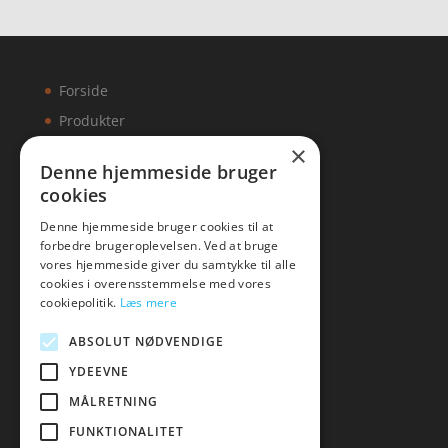
Forside
Produkter
×
Kontakt
Denne hjemmeside bruger
cookies
Artikler
Denne hjemmeside bruger cookies til at
forbedre brugeroplevelsen. Ved at bruge
vores hjemmeside giver du samtykke til alle
cookies i overensstemmelse med vores
Malawigruppen
cookiepolitik.
Læs mere
Tlf: 7876 8672
ABSOLUT NØDVENDIGE
Mail:
hej@malawigruppen.dk
YDEEVNE
MÅLRETNING
FUNKTIONALITET