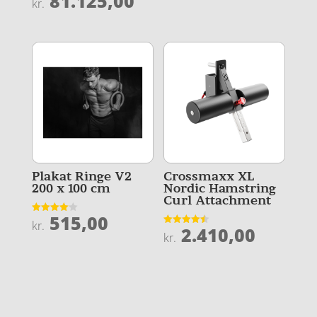
81.125,00
kr.
ud af 5
4.9
ud af 5
Plakat Ringe V2
Crossmaxx XL
200 x 100 cm
Nordic Hamstring
Curl Attachment
515,00
Vurderet
kr.
2.410,00
4.1
Vurderet
kr.
ud af 5
4.5
ud af 5