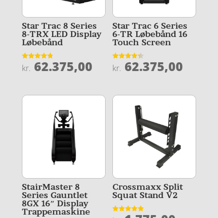
Star Trac 8 Series
Star Trac 6 Series
8-TRX LED Display
6-TR Løbebånd 16
Løbebånd
Touch Screen
62.375,00
62.375,00
Vurderet
Vurderet
kr.
kr.
4.8
4.4
ud af 5
ud af 5
StairMaster 8
Crossmaxx Split
Series Gauntlet
Squat Stand V2
8GX 16″ Display
Trappemaskine
Vurderet