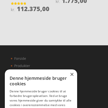
1.775,00
kr.
4.9
ud af 5
112.375,00
Vurderet
kr.
4.8
ud af 5
Forside
Produkter
×
Kontakt
Denne hjemmeside bruger
cookies
Artikler
Denne hjemmeside bruger cookies til at
forbedre brugeroplevelsen. Ved at bruge
vores hjemmeside giver du samtykke til alle
cookies i overensstemmelse med vores
Malawigruppen