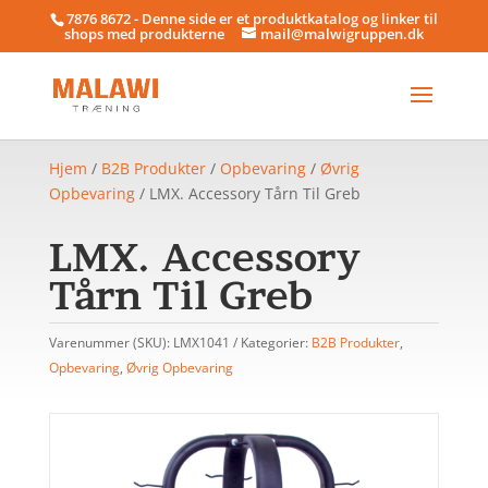
7876 8672 - Denne side er et produktkatalog og linker til
shops med produkterne
mail@malwigruppen.dk
Hjem
/
B2B Produkter
/
Opbevaring
/
Øvrig
Opbevaring
/ LMX. Accessory Tårn Til Greb
LMX. Accessory
Tårn Til Greb
Varenummer (SKU):
LMX1041
Kategorier:
B2B Produkter
,
Opbevaring
,
Øvrig Opbevaring