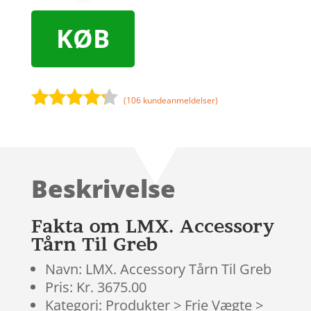
KØB
(
106
kundeanmeldelser)
Bedømt
som
4.1
ud af 5
baseret
Beskrivelse
på
kundebedø
mmelser
Fakta om LMX. Accessory
Tårn Til Greb
Navn: LMX. Accessory Tårn Til Greb
Pris: Kr. 3675.00
Kategori: Produkter > Frie Vægte >