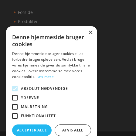
Forside
Produkter
×
Kontakt
Denne hjemmeside bruger
cookies
Artikler
Denne hjemmeside bruger cookies til at
forbedre brugeroplevelsen. Ved at bruge
vores hjemmeside giver du samtykke til alle
cookies i overensstemmelse med vores
Malawigruppen
cookiepolitik.
Læs mere
Tlf: 7876 8672
ABSOLUT NØDVENDIGE
Mail:
hej@malawigruppen.dk
YDEEVNE
MÅLRETNING
FUNKTIONALITET
ACCEPTER ALLE
AFVIS ALLE