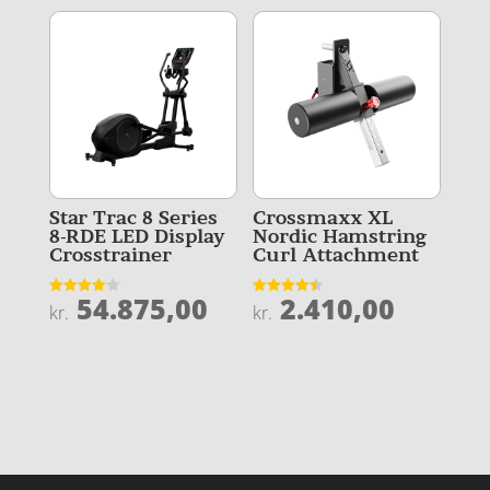
Star Trac 8 Series
Crossmaxx XL
8-RDE LED Display
Nordic Hamstring
Crosstrainer
Curl Attachment
54.875,00
2.410,00
Vurderet
Vurderet
kr.
kr.
4.1
4.5
ud af 5
ud af 5