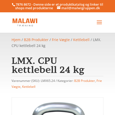
7876 8672 - Denne side er et produktkatalog og linker til
shops med produkterne
mail@malwigruppen.dk
Hjem
/
B2B Produkter
/
Frie Vægte
/
Kettlebell
/ LMX.
CPU kettlebell 24 kg
LMX. CPU
kettlebell 24 kg
Varenummer (SKU):
LMX65.24
Kategorier:
B2B Produkter
,
Frie
Vægte
,
Kettlebell