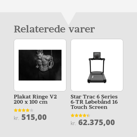
Relaterede varer
Plakat Ringe V2
Star Trac 6 Series
200 x 100 cm
6-TR Løbebånd 16
Touch Screen
515,00
Vurderet
kr.
62.375,00
4.1
Vurderet
kr.
ud af 5
4.4
ud af 5