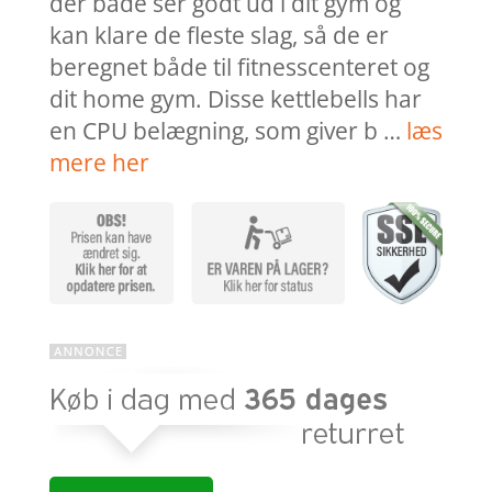
der både ser godt ud i dit gym og
kan klare de fleste slag, så de er
beregnet både til fitnesscenteret og
dit home gym. Disse kettlebells har
en CPU belægning, som giver b …
læs
mere her