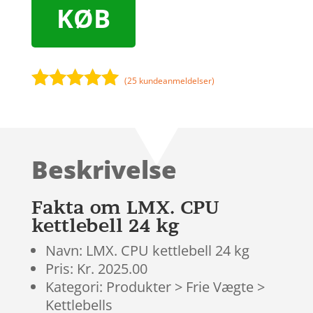
KØB
(
25
kundeanmeldelser)
Bedømt
som
5
ud
af 5
baseret på
Beskrivelse
kundebedøm
melser
Fakta om LMX. CPU
kettlebell 24 kg
Navn: LMX. CPU kettlebell 24 kg
Pris: Kr. 2025.00
Kategori: Produkter > Frie Vægte >
Kettlebells