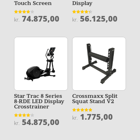
Touch Screen
Display
74.875,00
56.125,00
Vurderet
Vurderet
kr.
kr.
3.9
4.3
ud af 5
ud af 5
Star Trac 8 Series
Crossmaxx Split
8-RDE LED Display
Squat Stand V2
Crosstrainer
1.775,00
Vurderet
kr.
54.875,00
4.9
Vurderet
kr.
ud af 5
4.1
ud af 5