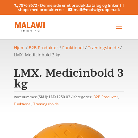
7876 8672 - Denne side er et produktkatalog og linker til
shops med produkterne
mail@malwigruppen.dk
Hjem
/
B2B Produkter
/
Funktionel
/
Træningsbolde
/
LMX. Medicinbold 3 kg
LMX. Medicinbold 3
kg
Varenummer (SKU):
LMX1250.03
Kategorier:
B2B Produkter
,
Funktionel
,
Træningsbolde