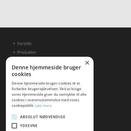
Forside
Produkter
×
Kontakt
Denne hjemmeside bruger
cookies
Artikler
Denne hjemmeside bruger cookies til at
forbedre brugeroplevelsen. Ved at bruge
vores hjemmeside giver du samtykke til alle
cookies i overensstemmelse med vores
Malawigruppen
cookiepolitik.
Læs mere
Tlf: 7876 8672
ABSOLUT NØDVENDIGE
Mail:
hej@malawigruppen.dk
YDEEVNE