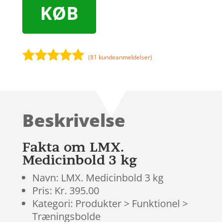
KØB
(
81
kundeanmeldelser)
Bedømt
som
4.8
ud af 5
baseret på
Beskrivelse
kundebedø
mmelser
Fakta om LMX.
Medicinbold 3 kg
Navn: LMX. Medicinbold 3 kg
Pris: Kr. 395.00
Kategori: Produkter > Funktionel >
Træningsbolde