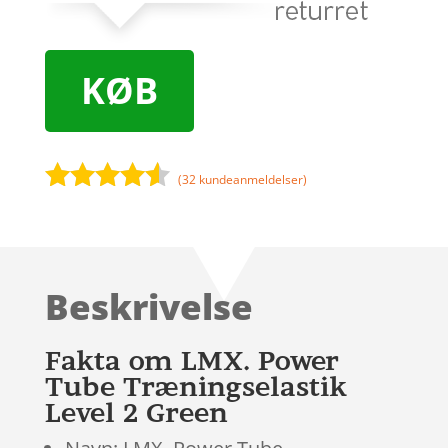
KØB
(
32
kundeanmeldelser)
Bedømt
som
4.4
ud af 5
baseret
Beskrivelse
på
kundebedø
mmelser
Fakta om LMX. Power
Tube Træningselastik
Level 2 Green