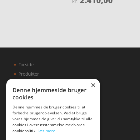
2.410,00
kr.
ud af 5
4.5
ud af 5
Forside
Produkter
×
Kontakt
Denne hjemmeside bruger
cookies
Artikler
Denne hjemmeside bruger cookies til at
forbedre brugeroplevelsen. Ved at bruge
vores hjemmeside giver du samtykke til alle
cookies i overensstemmelse med vores
Malawigruppen
cookiepolitik.
Læs mere
Tlf: 7876 8672