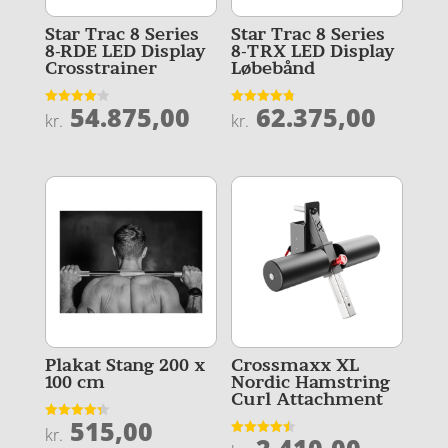
Star Trac 8 Series
Star Trac 8 Series
8-RDE LED Display
8-TRX LED Display
Crosstrainer
Løbebånd
54.875,00
62.375,00
Vurderet
Vurderet
kr.
kr.
4.1
4.8
ud af 5
ud af 5
Plakat Stang 200 x
Crossmaxx XL
100 cm
Nordic Hamstring
Curl Attachment
515,00
Vurderet
kr.
4.3
Vurderet