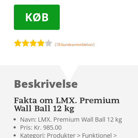
KØB
(
18
kundeanmeldelser)
Bedømt
som
3.8
ud af 5
baseret
Beskrivelse
på
kundebed
ømmels
Fakta om LMX. Premium
er
Wall Ball 12 kg
Navn: LMX. Premium Wall Ball 12 kg
Pris: Kr. 985.00
Kategori: Produkter > Funktionel >