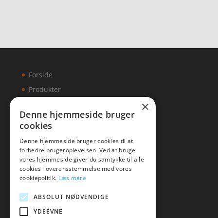
Forside
Produkter
×
Kontakt
Denne hjemmeside bruger
cookies
Artikler
Denne hjemmeside bruger cookies til at
forbedre brugeroplevelsen. Ved at bruge
vores hjemmeside giver du samtykke til alle
cookies i overensstemmelse med vores
Malawigruppen
cookiepolitik.
Læs mere
Tlf: 7876 8672
ABSOLUT NØDVENDIGE
Mail:
hej@malawigruppen.dk
YDEEVNE