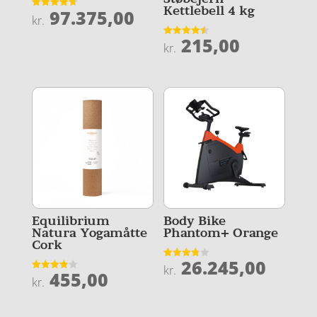
Kettlebell 4 kg
97.375,00
Vurderet
kr.
4.7
ud af 5
215,00
Vurderet
kr.
4.5
ud af 5
Equilibrium
Body Bike
Natura Yogamåtte
Phantom+ Orange
Cork
26.245,00
Vurderet
kr.
455,00
3.8
Vurderet
kr.
ud af 5
3.9
ud af 5