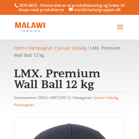
7876 8672 - Denne side er et produktkatalog og linker til
shops med produkterne
mail@malwigruppen.dk
Hjem
/
Kampagner
/
Januar Udsalg
/ LMX. Premium
Wall Ball 12 kg
LMX. Premium
Wall Ball 12 kg
Varenummer (SKU):
LMX1249.12
Kategorier:
Januar Udsalg
,
Kampagner